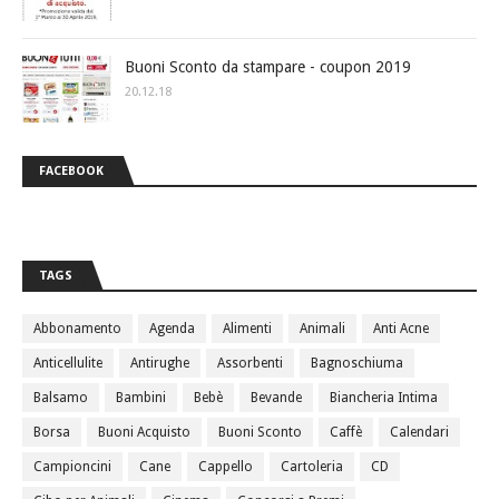
Buoni Sconto da stampare - coupon 2019
20.12.18
FACEBOOK
TAGS
Abbonamento
Agenda
Alimenti
Animali
Anti Acne
Anticellulite
Antirughe
Assorbenti
Bagnoschiuma
Balsamo
Bambini
Bebè
Bevande
Biancheria Intima
Borsa
Buoni Acquisto
Buoni Sconto
Caffè
Calendari
Campioncini
Cane
Cappello
Cartoleria
CD