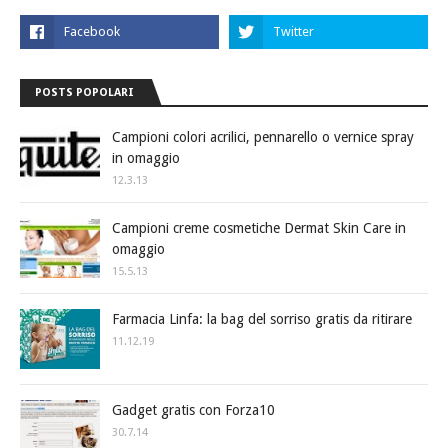
POSTS POPOLARI
Campioni colori acrilici, pennarello o vernice spray
in omaggio
12.3.13
Campioni creme cosmetiche Dermat Skin Care in
omaggio
15.5.13
Farmacia Linfa: la bag del sorriso gratis da ritirare
11.12.19
Gadget gratis con Forza10
30.7.14