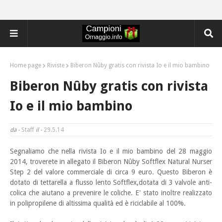
Home page
Riviste
Biberon Nûby gratis con rivista Io e il mio bambino
Biberon Nûby gratis con rivista
Io e il mio bambino
da -
Staff
il -
29.5.14
Segnaliamo che nella rivista Io e il mio bambino del 28 maggio
2014, troverete in allegato
il Biberon Nûby Softflex Natural Nurser
Step 2 del valore commerciale di circa 9 euro. Questo Biberon è
dotato di tettarella a flusso lento Softflex,dotata di 3 valvole anti-
colica che aiutano a prevenire le coliche. E' stato inoltre realizzato
in polipropilene di altissima qualità ed è riciclabile al 100%.