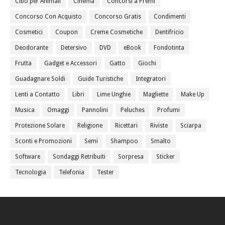
Cibo per Animali
Cinema
Concorsi a Premi
Concorso Con Acquisto
Concorso Gratis
Condimenti
Cosmetici
Coupon
Creme Cosmetiche
Dentifricio
Deodorante
Detersivo
DVD
eBook
Fondotinta
Frutta
Gadget e Accessori
Gatto
Giochi
Guadagnare Soldi
Guide Turistiche
Integratori
Lenti a Contatto
Libri
Lime Unghie
Magliette
Make Up
Musica
Omaggi
Pannolini
Peluches
Profumi
Protezione Solare
Religione
Ricettari
Riviste
Sciarpa
Sconti e Promozioni
Semi
Shampoo
Smalto
Software
Sondaggi Retribuiti
Sorpresa
Sticker
Tecnologia
Telefonia
Tester