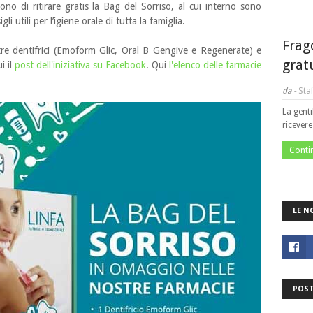
no di ritirare gratis la Bag del Sorriso, al cui interno sono
i utili per l’igiene orale di tutta la famiglia.
Frag
 tre dentifrici (Emoform Glic, Oral B Gengive e Regenerate) e
grat
i il
post dell'iniziativa su Facebook
. Qui
l'elenco delle farmacie
da -
Staf
La genti
ricever
Conti
LE N
POST