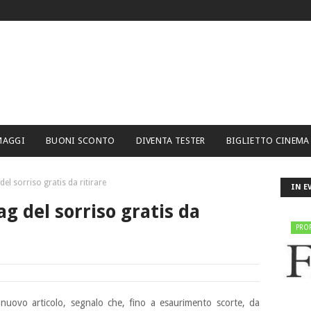
MAGGI
BUONI SCONTO
DIVENTA TESTER
BIGLIETTO CINEMA
del sorriso gratis da ritirare
IN E
ag del sorriso gratis da
PRO
 nuovo articolo, segnalo che, fino a esaurimento scorte, da