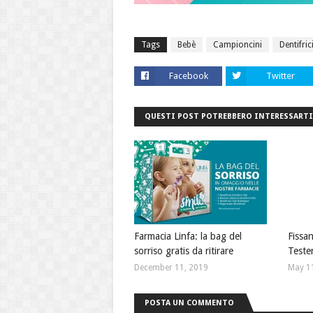
Tags
Bebè
Campioncini
Dentifric
Facebook
Twitter
QUESTI POST POTREBBERO INTERESSARTI
Farmacia Linfa: la bag del
Fissa
sorriso gratis da ritirare
Teste
December 11, 2019
May 1
POSTA UN COMMENTO