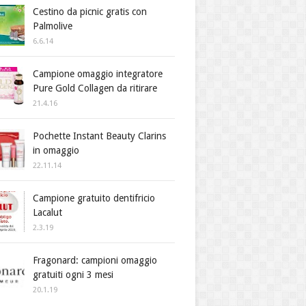
Cestino da picnic gratis con
Palmolive
6.6.14
Campione omaggio integratore
Pure Gold Collagen da ritirare
21.4.16
Pochette Instant Beauty Clarins
in omaggio
22.11.14
Campione gratuito dentifricio
Lacalut
2.3.19
Fragonard: campioni omaggio
gratuiti ogni 3 mesi
20.1.19