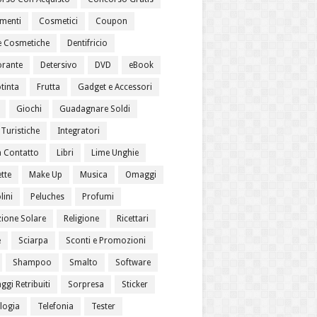
menti
Cosmetici
Coupon
 Cosmetiche
Dentifricio
rante
Detersivo
DVD
eBook
tinta
Frutta
Gadget e Accessori
Giochi
Guadagnare Soldi
Turistiche
Integratori
a Contatto
Libri
Lime Unghie
tte
Make Up
Musica
Omaggi
lini
Peluches
Profumi
zione Solare
Religione
Ricettari
e
Sciarpa
Sconti e Promozioni
Shampoo
Smalto
Software
gi Retribuiti
Sorpresa
Sticker
logia
Telefonia
Tester