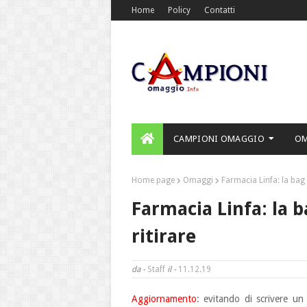
Home
Policy
Contatti
CAMPIONI OMAGGIO
O
Home page
Omaggi
Farmacia Linfa: la bag 
Farmacia Linfa: la b
ritirare
da -
Staff
il -
11.12.19
Aggiornamento
: evitando di scrivere un