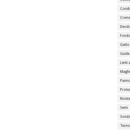
Condi
Creme
Deodo
Fondo
Gatto
Guide 
Lenti 
Maglie
Panno
Prote
Rivist
Semi
Sondag
Tecno