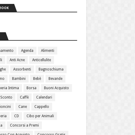
BOOK
S
namento
Agenda
Alimenti
li
Anti Acne
Anticellulite
ughe
Assorbenti
Bagnoschiuma
amo
Bambini
Bebè
Bevande
heria Intima
Borsa
Buoni Acquisto
 Sconto
Caffè
Calendari
oncini
Cane
Cappello
eria
CD
Cibo per Animali
ma
Concorsi a Premi
rso Con Acquisto
Concorso Gratis