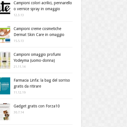
Campioni colori acrilici, pennarello
o vernice spray in omaggio
12.3.13
Campioni creme cosmetiche
Dermat Skin Care in omaggio
15.5.13
Campioni omaggio profumi
Yodeyma (uomo-donna)
21.11.14
Farmacia Linfa: la bag del sorriso
gratis da ritirare
11.12.19
Gadget gratis con Forza10
30.7.14