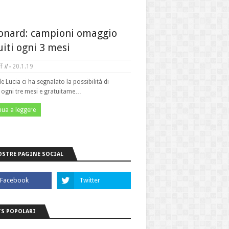
onard: campioni omaggio
uiti ogni 3 mesi
f
il -
20.1.19
le Lucia ci ha segnalato la possibilità di
e ogni tre mesi e gratuitame…
nua a leggere
OSTRE PAGINE SOCIAL
S POPOLARI