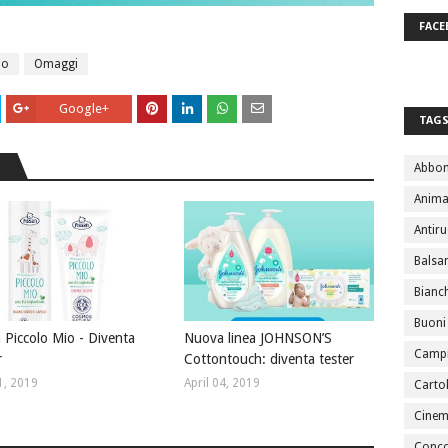
FACE
io
Omaggi
Google+
TAG
Abbo
Anima
Antir
Bals
Bianc
Buoni
n Piccolo Mio - Diventa
Nuova linea JOHNSON’S
Campi
r
Cottontouch: diventa tester
1, 2019
April 04, 2019
Cartol
Cine
Conco