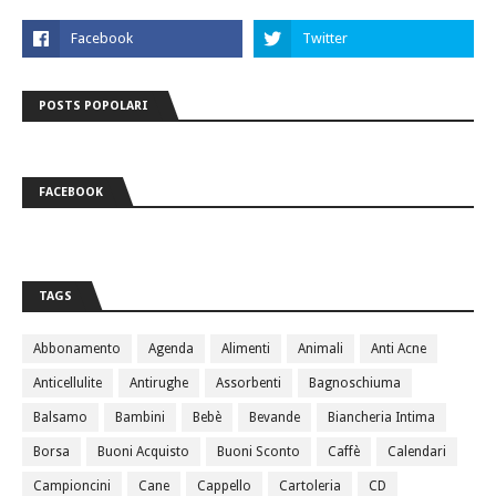
POSTS POPOLARI
FACEBOOK
TAGS
Abbonamento
Agenda
Alimenti
Animali
Anti Acne
Anticellulite
Antirughe
Assorbenti
Bagnoschiuma
Balsamo
Bambini
Bebè
Bevande
Biancheria Intima
Borsa
Buoni Acquisto
Buoni Sconto
Caffè
Calendari
Campioncini
Cane
Cappello
Cartoleria
CD