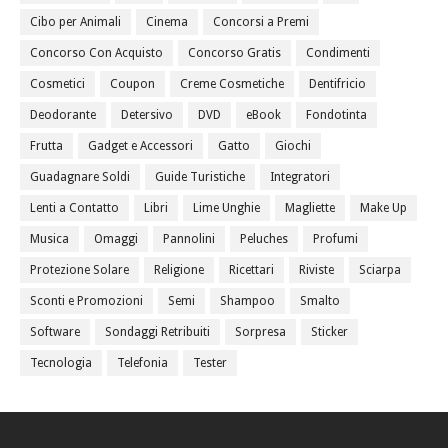
Cibo per Animali
Cinema
Concorsi a Premi
Concorso Con Acquisto
Concorso Gratis
Condimenti
Cosmetici
Coupon
Creme Cosmetiche
Dentifricio
Deodorante
Detersivo
DVD
eBook
Fondotinta
Frutta
Gadget e Accessori
Gatto
Giochi
Guadagnare Soldi
Guide Turistiche
Integratori
Lenti a Contatto
Libri
Lime Unghie
Magliette
Make Up
Musica
Omaggi
Pannolini
Peluches
Profumi
Protezione Solare
Religione
Ricettari
Riviste
Sciarpa
Sconti e Promozioni
Semi
Shampoo
Smalto
Software
Sondaggi Retribuiti
Sorpresa
Sticker
Tecnologia
Telefonia
Tester