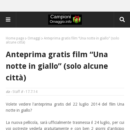
Home page
Omaggi
Anteprima gratis film “Una notte in giallo” (solo
alcune città)
Anteprima gratis film “Una
notte in giallo” (solo alcune
città)
da -
Staff
il -
17.7.14
Volete vedere l'anteprima gratis del 22 luglio 2014 del film Una
notte in giallo?
La nuova pellicola
, sarà ufficialmente trasmessa il 24 luglio, per cui
voi potreste vederla gratuitamente e con ben 2 giorni d'anticipo