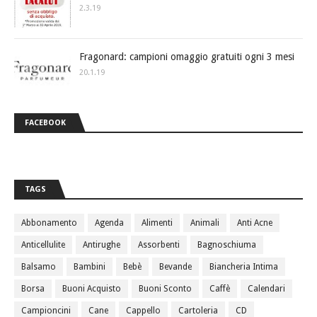
2.3.19
Fragonard: campioni omaggio gratuiti ogni 3 mesi
20.1.19
FACEBOOK
TAGS
Abbonamento
Agenda
Alimenti
Animali
Anti Acne
Anticellulite
Antirughe
Assorbenti
Bagnoschiuma
Balsamo
Bambini
Bebè
Bevande
Biancheria Intima
Borsa
Buoni Acquisto
Buoni Sconto
Caffè
Calendari
Campioncini
Cane
Cappello
Cartoleria
CD