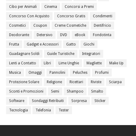
Cibo per Animali
Cinema
Concorsi a Premi
Concorso Con Acquisto
Concorso Gratis
Condimenti
Cosmetici
Coupon
Creme Cosmetiche
Dentifricio
Deodorante
Detersivo
DVD
eBook
Fondotinta
Frutta
Gadget e Accessori
Gatto
Giochi
Guadagnare Soldi
Guide Turistiche
Integratori
Lenti a Contatto
Libri
Lime Unghie
Magliette
Make Up
Musica
Omaggi
Pannolini
Peluches
Profumi
Protezione Solare
Religione
Ricettari
Riviste
Sciarpa
Sconti e Promozioni
Semi
Shampoo
Smalto
Software
Sondaggi Retribuiti
Sorpresa
Sticker
Tecnologia
Telefonia
Tester