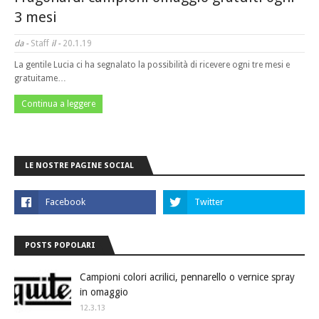
3 mesi
da -
Staff
il -
20.1.19
La gentile Lucia ci ha segnalato la possibilità di ricevere ogni tre mesi e
gratuitame…
Continua a leggere
LE NOSTRE PAGINE SOCIAL
POSTS POPOLARI
Campioni colori acrilici, pennarello o vernice spray
in omaggio
12.3.13