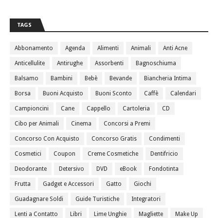
TAGS
Abbonamento
Agenda
Alimenti
Animali
Anti Acne
Anticellulite
Antirughe
Assorbenti
Bagnoschiuma
Balsamo
Bambini
Bebè
Bevande
Biancheria Intima
Borsa
Buoni Acquisto
Buoni Sconto
Caffè
Calendari
Campioncini
Cane
Cappello
Cartoleria
CD
Cibo per Animali
Cinema
Concorsi a Premi
Concorso Con Acquisto
Concorso Gratis
Condimenti
Cosmetici
Coupon
Creme Cosmetiche
Dentifricio
Deodorante
Detersivo
DVD
eBook
Fondotinta
Frutta
Gadget e Accessori
Gatto
Giochi
Guadagnare Soldi
Guide Turistiche
Integratori
Lenti a Contatto
Libri
Lime Unghie
Magliette
Make Up