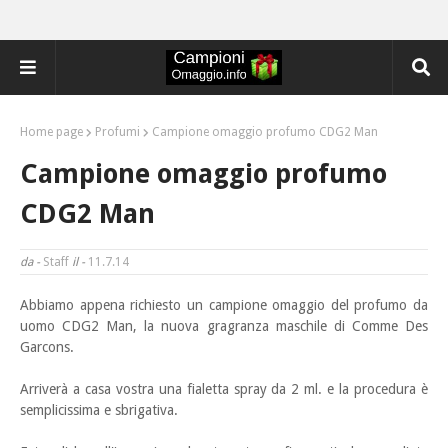
Home page
Profumi
Campione omaggio profumo CDG2 Man
Campione omaggio profumo
CDG2 Man
da -
Staff
il -
11.7.14
Abbiamo appena richiesto un campione omaggio del profumo da
uomo CDG2 Man, la nuova gragranza maschile di Comme Des
Garcons.
Arriverà a casa vostra una fialetta spray da 2 ml. e la procedura è
semplicissima e sbrigativa.