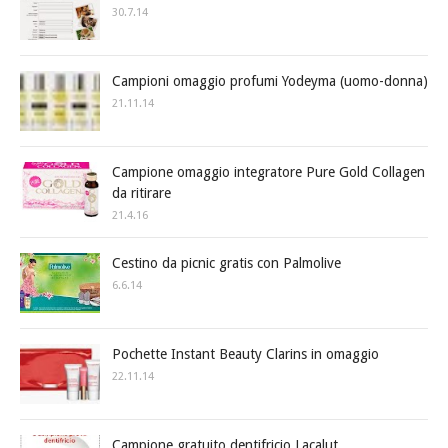
30.7.14
Campioni omaggio profumi Yodeyma (uomo-donna)
21.11.14
Campione omaggio integratore Pure Gold Collagen
da ritirare
21.4.16
Cestino da picnic gratis con Palmolive
6.6.14
Pochette Instant Beauty Clarins in omaggio
22.11.14
Campione gratuito dentifricio Lacalut