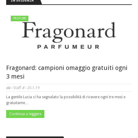
IN EVIDENZA
PROFUMI
Fragonard: campioni omaggio gratuiti ogni
3 mesi
da -
Staff
il -
20.1.19
La gentile Lucia ci ha segnalato la possibilità di ricevere ogni tre mesi e
gratuitame…
Continua a leggere