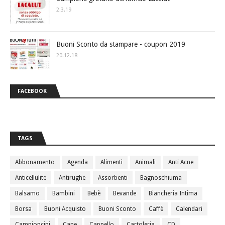
2.3.19
Buoni Sconto da stampare - coupon 2019
20.12.18
FACEBOOK
TAGS
Abbonamento
Agenda
Alimenti
Animali
Anti Acne
Anticellulite
Antirughe
Assorbenti
Bagnoschiuma
Balsamo
Bambini
Bebè
Bevande
Biancheria Intima
Borsa
Buoni Acquisto
Buoni Sconto
Caffè
Calendari
Campioncini
Cane
Cappello
Cartoleria
CD