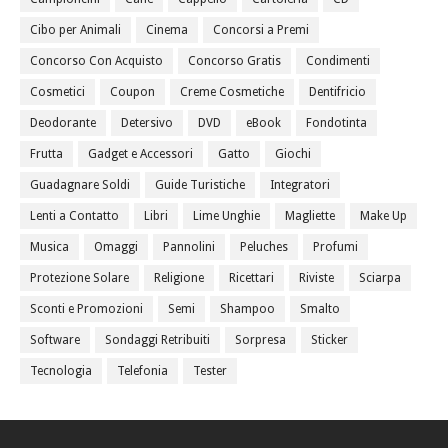
Cibo per Animali
Cinema
Concorsi a Premi
Concorso Con Acquisto
Concorso Gratis
Condimenti
Cosmetici
Coupon
Creme Cosmetiche
Dentifricio
Deodorante
Detersivo
DVD
eBook
Fondotinta
Frutta
Gadget e Accessori
Gatto
Giochi
Guadagnare Soldi
Guide Turistiche
Integratori
Lenti a Contatto
Libri
Lime Unghie
Magliette
Make Up
Musica
Omaggi
Pannolini
Peluches
Profumi
Protezione Solare
Religione
Ricettari
Riviste
Sciarpa
Sconti e Promozioni
Semi
Shampoo
Smalto
Software
Sondaggi Retribuiti
Sorpresa
Sticker
Tecnologia
Telefonia
Tester