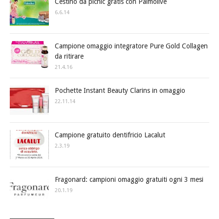
Cestino da picnic gratis con Palmolive
6.6.14
Campione omaggio integratore Pure Gold Collagen
da ritirare
21.4.16
Pochette Instant Beauty Clarins in omaggio
22.11.14
Campione gratuito dentifricio Lacalut
2.3.19
Fragonard: campioni omaggio gratuiti ogni 3 mesi
20.1.19