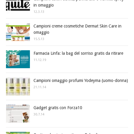
in omaggio
12.3.13
Campioni creme cosmetiche Dermat Skin Care in
omaggio
15.5.13
Farmacia Linfa: la bag del sorriso gratis da ritirare
11.12.19
Campioni omaggio profumi Yodeyma (uomo-donna)
21.11.14
Gadget gratis con Forza10
30.7.14