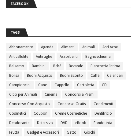
FACEBOOK
TAGS
Abbonamento
Agenda
Alimenti
Animali
Anti Acne
Anticellulite
Antirughe
Assorbenti
Bagnoschiuma
Balsamo
Bambini
Bebè
Bevande
Biancheria Intima
Borsa
Buoni Acquisto
Buoni Sconto
Caffè
Calendari
Campioncini
Cane
Cappello
Cartoleria
CD
Cibo per Animali
Cinema
Concorsi a Premi
Concorso Con Acquisto
Concorso Gratis
Condimenti
Cosmetici
Coupon
Creme Cosmetiche
Dentifricio
Deodorante
Detersivo
DVD
eBook
Fondotinta
Frutta
Gadget e Accessori
Gatto
Giochi