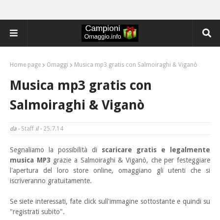
Home page
Omaggi
Musica mp3 gratis con Salmoiraghi & Viganò
Musica mp3 gratis con
Salmoiraghi & Viganò
da -
Staff
il -
25.7.14
Segnaliamo la possibilità di
scaricare gratis e legalmente
musica MP3
grazie a Salmoiraghi & Viganò,
che per festeggiare
l'apertura del loro store online, omaggiano gli utenti che si
iscriveranno gratuitamente.
Se siete interessati, fate click sull'immagine sottostante e quindi su
"registrati subito".