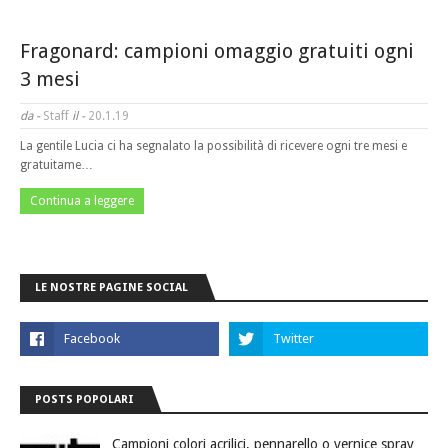
Fragonard: campioni omaggio gratuiti ogni
3 mesi
da -
Staff
il -
20.1.19
La gentile Lucia ci ha segnalato la possibilità di ricevere ogni tre mesi e
gratuitame…
Continua a leggere
LE NOSTRE PAGINE SOCIAL
POSTS POPOLARI
Campioni colori acrilici, pennarello o vernice spray