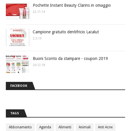
Pochette Instant Beauty Clarins in omaggio
22.11.14
Campione gratuito dentifricio Lacalut
2.3.19
Buoni Sconto da stampare - coupon 2019
20.12.18
FACEBOOK
TAGS
Abbonamento
Agenda
Alimenti
Animali
Anti Acne