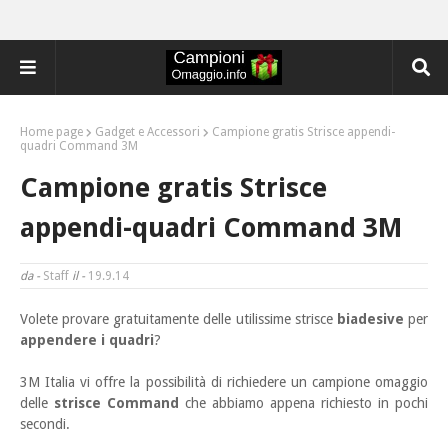
Home page
Gadget e Accessori
Campione gratis Strisce appendi-
quadri Command 3M
Campione gratis Strisce
appendi-quadri Command 3M
da -
Staff
il -
19.9.14
Volete provare gratuitamente delle utilissime strisce
biadesive
per
appendere i quadri
?
3M Italia
vi offre la possibilità di richiedere un campione omaggio
delle
strisce Command
che abbiamo appena richiesto in pochi
secondi.