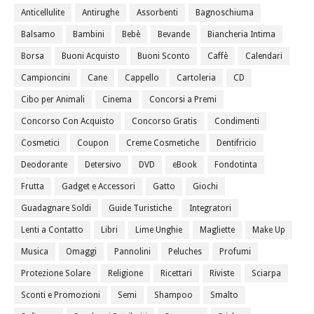
Anticellulite
Antirughe
Assorbenti
Bagnoschiuma
Balsamo
Bambini
Bebè
Bevande
Biancheria Intima
Borsa
Buoni Acquisto
Buoni Sconto
Caffè
Calendari
Campioncini
Cane
Cappello
Cartoleria
CD
Cibo per Animali
Cinema
Concorsi a Premi
Concorso Con Acquisto
Concorso Gratis
Condimenti
Cosmetici
Coupon
Creme Cosmetiche
Dentifricio
Deodorante
Detersivo
DVD
eBook
Fondotinta
Frutta
Gadget e Accessori
Gatto
Giochi
Guadagnare Soldi
Guide Turistiche
Integratori
Lenti a Contatto
Libri
Lime Unghie
Magliette
Make Up
Musica
Omaggi
Pannolini
Peluches
Profumi
Protezione Solare
Religione
Ricettari
Riviste
Sciarpa
Sconti e Promozioni
Semi
Shampoo
Smalto