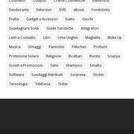
Cosmetici
Coupon
Creme Cosmetiche
Dentifricio
Deodorante
Detersivo
DVD
eBook
Fondotinta
Frutta
Gadget e Accessori
Gatto
Giochi
Guadagnare Soldi
Guide Turistiche
Integratori
Lenti a Contatto
Libri
Lime Unghie
Magliette
Make Up
Musica
Omaggi
Pannolini
Peluches
Profumi
Protezione Solare
Religione
Ricettari
Riviste
Sciarpa
Sconti e Promozioni
Semi
Shampoo
Smalto
Software
Sondaggi Retribuiti
Sorpresa
Sticker
Tecnologia
Telefonia
Tester