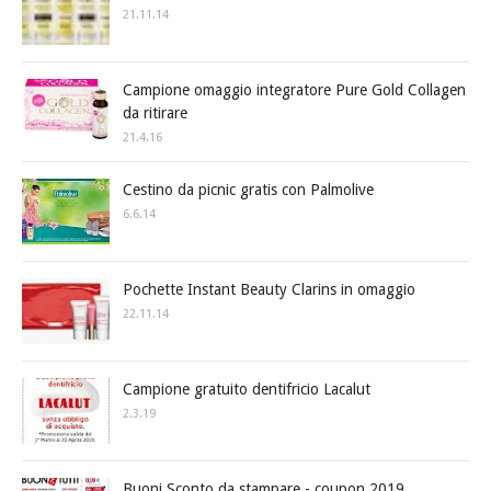
21.11.14
Campione omaggio integratore Pure Gold Collagen
da ritirare
21.4.16
Cestino da picnic gratis con Palmolive
6.6.14
Pochette Instant Beauty Clarins in omaggio
22.11.14
Campione gratuito dentifricio Lacalut
2.3.19
Buoni Sconto da stampare - coupon 2019