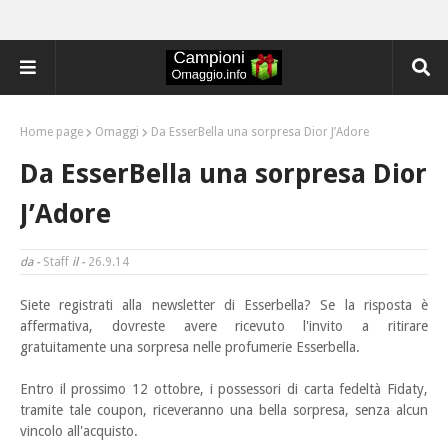
Home page
Omaggi
Da EsserBella una sorpresa Dior J’Adore
Da EsserBella una sorpresa Dior
J’Adore
da -
Staff
il -
26.9.14
Siete registrati alla newsletter di Esserbella? Se la risposta è
affermativa, dovreste avere ricevuto
l'invito a ritirare
gratuitamente una sorpresa nelle profumerie Esserbella.
Entro il prossimo 12 ottobre, i possessori di carta fedeltà Fidaty,
tramite tale coupon, riceveranno una bella sorpresa, senza alcun
vincolo all'acquisto.