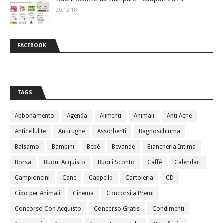
20.12.18
FACEBOOK
TAGS
Abbonamento
Agenda
Alimenti
Animali
Anti Acne
Anticellulite
Antirughe
Assorbenti
Bagnoschiuma
Balsamo
Bambini
Bebè
Bevande
Biancheria Intima
Borsa
Buoni Acquisto
Buoni Sconto
Caffè
Calendari
Campioncini
Cane
Cappello
Cartoleria
CD
Cibo per Animali
Cinema
Concorsi a Premi
Concorso Con Acquisto
Concorso Gratis
Condimenti