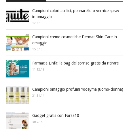
Campioni colori acrilici, pennarello o vernice spray
in omaggio
12.3.13
Campioni creme cosmetiche Dermat Skin Care in
omaggio
15.5.13
Farmacia Linfa: la bag del sorriso gratis da ritirare
11.12.19
Campioni omaggio profumi Yodeyma (uomo-donna)
21.11.14
Gadget gratis con Forza10
30.7.14