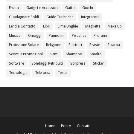
Frutta
Gadget e Accessori
Gatto
Giochi
Guadagnare Soldi
Guide Turistiche
Integratori
Lenti a Contatto
Libri
Lime Unghie
Magliette
Make Up
Musica
Omaggi
Pannolini
Peluches
Profumi
Protezione Solare
Religione
Ricettari
Riviste
Sciarpa
Sconti e Promozioni
Semi
Shampoo
Smalto
Software
Sondaggi Retribuiti
Sorpresa
Sticker
Tecnologia
Telefonia
Tester
Home
Policy
Contatti