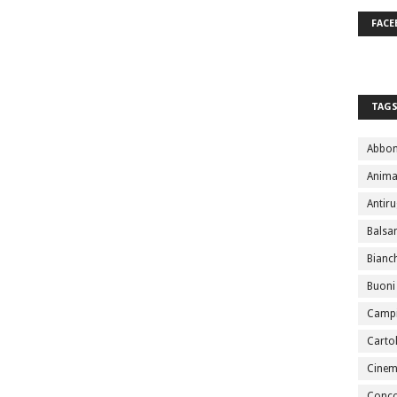
FACE
TAG
Abbo
Anima
Antir
Bals
Bianc
Buoni
Campi
Cartol
Cine
Conco