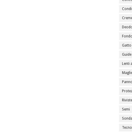
Condi
Creme
Deodo
Fondo
Gatto
Guide 
Lenti 
Maglie
Panno
Prote
Rivist
Semi
Sondag
Tecno