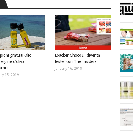
ioni gratuiti Olio
Loacker Choco&: diventa
ergine d’oliva
tester con The Insiders
rrino
January 16, 2019
ry 15, 2019