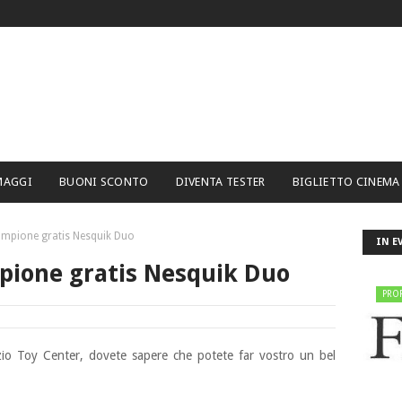
MAGGI
BUONI SCONTO
DIVENTA TESTER
BIGLIETTO CINEMA
ampione gratis Nesquik Duo
IN E
pione gratis Nesquik Duo
PRO
io Toy Center, dovete sapere che potete far vostro un bel