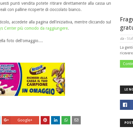
uesti punti vendita potete ritirare direttamente alla cassa un
li con palline ricoperte di cioccolato bianco.
Frag
icolo, accedete alla pagina dell'iniziativa, mentre cliccando sul
grat
oys Center più comodo da raggiungere
.
da -
Staf
la foto dell'omaggio....
La genti
ricever
Conti
LE N
Google+
POST