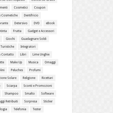
menti
Cosmetici
Coupon
 Cosmetiche
Dentifricio
rante
Detersivo
DVD
eBook
tinta
Frutta
Gadget e Accessori
Giochi
Guadagnare Soldi
Turistiche
Integratori
a Contatto
Libri
Lime Unghie
tte
Make Up
Musica
Omaggi
lini
Peluches
Profumi
zione Solare
Religione
Ricettari
e
Sciarpa
Sconti e Promozioni
Shampoo
Smalto
Software
gi Retribuiti
Sorpresa
Sticker
logia
Telefonia
Tester