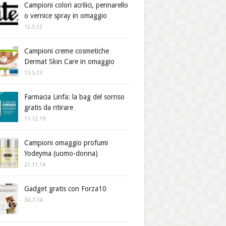
Campioni colori acrilici, pennarello
o vernice spray in omaggio
12.3.13
Campioni creme cosmetiche
Dermat Skin Care in omaggio
15.5.13
Farmacia Linfa: la bag del sorriso
gratis da ritirare
11.12.19
Campioni omaggio profumi
Yodeyma (uomo-donna)
21.11.14
Gadget gratis con Forza10
30.7.14