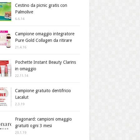
Cestino da picnic gratis con
Palmolive
6.6.14
Campione omaggio integratore
Pure Gold Collagen da ritirare
21.4.16
Pochette Instant Beauty Clarins
in omaggio
22.11.14
Campione gratuito dentifricio
Lacalut
2.3.19
Fragonard: campioni omaggio
gratuiti ogni 3 mesi
20.1.19