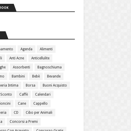
BOOK
S
namento
Agenda
Alimenti
li
Anti Acne
Anticellulite
ughe
Assorbenti
Bagnoschiuma
amo
Bambini
Bebè
Bevande
heria Intima
Borsa
Buoni Acquisto
 Sconto
Caffè
Calendari
oncini
Cane
Cappello
eria
CD
Cibo per Animali
ma
Concorsi a Premi
rso Con Acquisto
Concorso Gratis