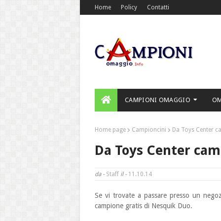
Home
Policy
Contatti
CAMPIONI OMAGGIO
O
Home page
Campioncini
Da Toys Center c
Da Toys Center cam
da -
Staff
il -
11.10.14
Se vi trovate a passare presso un negoz
campione
gratis di Nesquik Duo.