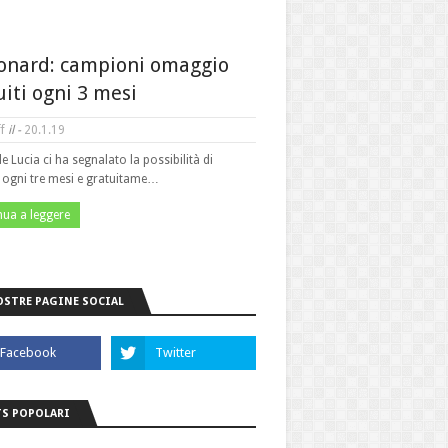
onard: campioni omaggio
uiti ogni 3 mesi
f
il -
20.1.19
le Lucia ci ha segnalato la possibilità di
e ogni tre mesi e gratuitame…
nua a leggere
OSTRE PAGINE SOCIAL
S POPOLARI