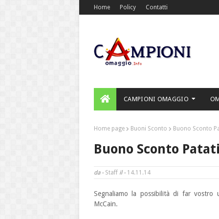
Home
Policy
Contatti
CAMPIONI OMAGGIO
O
Home page
Buoni Sconto
Buono Sconto Pa
Buono Sconto Patat
da -
Staff
il -
14.11.14
Segnaliamo la possibilità di far vostro
McCain.