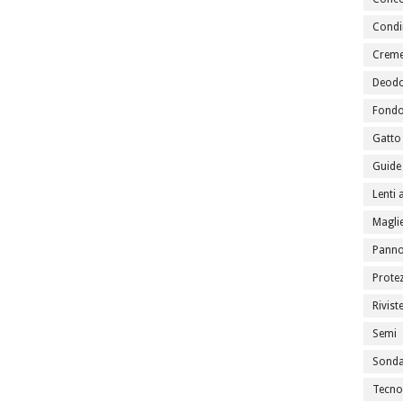
Condi
Creme
Deodo
Fondo
Gatto
Guide 
Lenti 
Maglie
Panno
Prote
Rivist
Semi
Sondag
Tecno