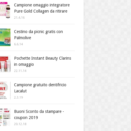
Campione omaggio integratore
Pure Gold Collagen da ritirare
21.4.16
Cestino da picnic gratis con
Palmolive
6.6.14
Pochette Instant Beauty Clarins
in omaggio
22.11.14
Campione gratuito dentifricio
Lacalut
2.3.19
Buoni Sconto da stampare -
coupon 2019
20.12.18