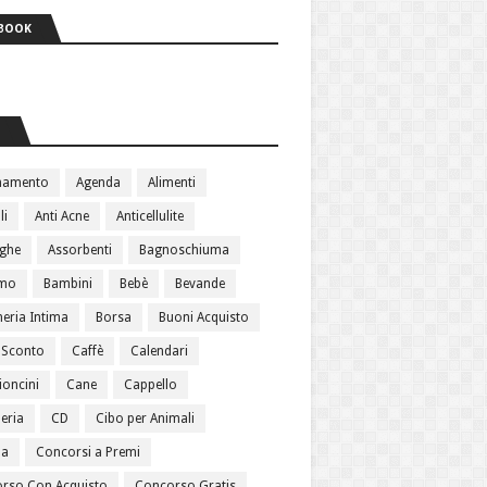
BOOK
S
namento
Agenda
Alimenti
li
Anti Acne
Anticellulite
ughe
Assorbenti
Bagnoschiuma
amo
Bambini
Bebè
Bevande
heria Intima
Borsa
Buoni Acquisto
 Sconto
Caffè
Calendari
oncini
Cane
Cappello
eria
CD
Cibo per Animali
ma
Concorsi a Premi
rso Con Acquisto
Concorso Gratis