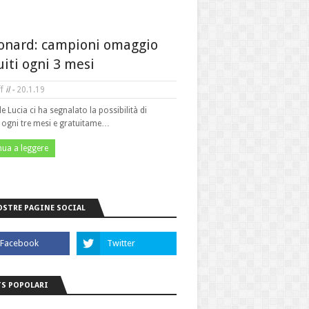
onard: campioni omaggio
uiti ogni 3 mesi
f
il -
20.1.19
le Lucia ci ha segnalato la possibilità di
e ogni tre mesi e gratuitame…
nua a leggere
OSTRE PAGINE SOCIAL
S POPOLARI