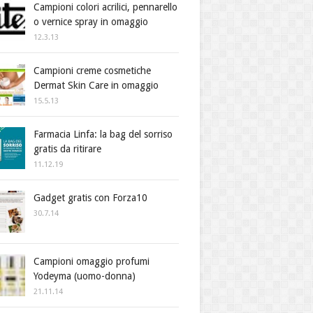
Campioni colori acrilici, pennarello
o vernice spray in omaggio
12.3.13
Campioni creme cosmetiche
Dermat Skin Care in omaggio
15.5.13
Farmacia Linfa: la bag del sorriso
gratis da ritirare
11.12.19
Gadget gratis con Forza10
30.7.14
Campioni omaggio profumi
Yodeyma (uomo-donna)
21.11.14