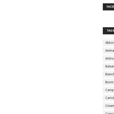
FACE
TAG
Abbo
Anima
Antir
Bals
Bianc
Buoni
Campi
Cartol
Cine
Conco