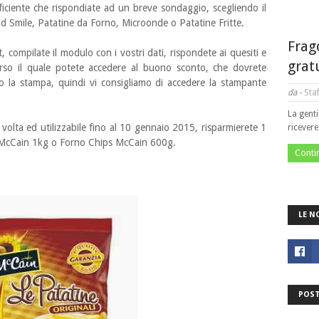
iciente che rispondiate ad un breve sondaggio, scegliendo il
, Kid Smile, Patatine da Forno, Microonde o Patatine Fritte.
Frag
, compilate il modulo con i vostri dati, rispondete ai quesiti e
grat
verso il quale potete accedere al buono sconto, che dovrete
to la stampa, quindi vi consigliamo di accedere la stampante
da -
Staf
La genti
volta ed utilizzabile fino al 10 gennaio 2015, risparmierete 1
ricever
li McCain 1kg o Forno Chips McCain 600g.
Conti
LE N
POST