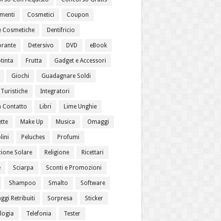
menti
Cosmetici
Coupon
 Cosmetiche
Dentifricio
rante
Detersivo
DVD
eBook
tinta
Frutta
Gadget e Accessori
Giochi
Guadagnare Soldi
Turistiche
Integratori
a Contatto
Libri
Lime Unghie
tte
Make Up
Musica
Omaggi
lini
Peluches
Profumi
zione Solare
Religione
Ricettari
e
Sciarpa
Sconti e Promozioni
Shampoo
Smalto
Software
gi Retribuiti
Sorpresa
Sticker
logia
Telefonia
Tester