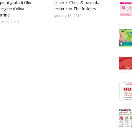
ioni gratuiti Olio
Loacker Choco&: diventa
ergine d’oliva
tester con The Insiders
rrino
January 16, 2019
ry 15, 2019