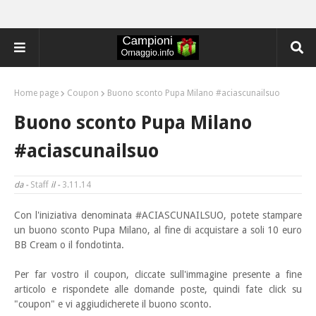
Home page
Coupon
Buono sconto Pupa Milano #aciascunailsuo
Buono sconto Pupa Milano
#aciascunailsuo
da -
Staff
il -
3.11.14
Con l'iniziativa denominata #ACIASCUNAILSUO, potete stampare
un buono sconto Pupa Milano, al fine
di acquistare a soli 10 euro
BB Cream o il fondotinta.
Per far vostro il coupon, cliccate sull'immagine presente a fine
articolo e rispondete alle domande poste, quindi fate click su
"coupon" e vi aggiudicherete il buono sconto.