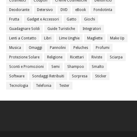
Cosmetici
Coupon
Creme Cosmetiche
Dentifricio
Deodorante
Detersivo
DVD
eBook
Fondotinta
Frutta
Gadget e Accessori
Gatto
Giochi
Guadagnare Soldi
Guide Turistiche
Integratori
Lenti a Contatto
Libri
Lime Unghie
Magliette
Make Up
Musica
Omaggi
Pannolini
Peluches
Profumi
Protezione Solare
Religione
Ricettari
Riviste
Sciarpa
Sconti e Promozioni
Semi
Shampoo
Smalto
Software
Sondaggi Retribuiti
Sorpresa
Sticker
Tecnologia
Telefonia
Tester