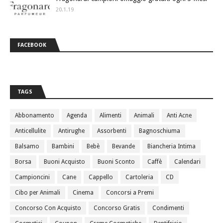
20.1.19
FACEBOOK
TAGS
Abbonamento
Agenda
Alimenti
Animali
Anti Acne
Anticellulite
Antirughe
Assorbenti
Bagnoschiuma
Balsamo
Bambini
Bebè
Bevande
Biancheria Intima
Borsa
Buoni Acquisto
Buoni Sconto
Caffè
Calendari
Campioncini
Cane
Cappello
Cartoleria
CD
Cibo per Animali
Cinema
Concorsi a Premi
Concorso Con Acquisto
Concorso Gratis
Condimenti