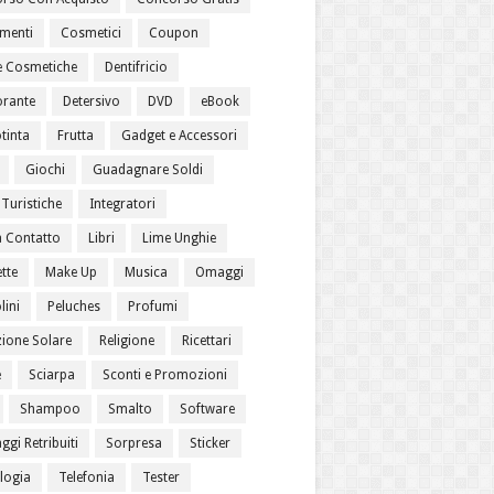
menti
Cosmetici
Coupon
 Cosmetiche
Dentifricio
rante
Detersivo
DVD
eBook
tinta
Frutta
Gadget e Accessori
Giochi
Guadagnare Soldi
Turistiche
Integratori
a Contatto
Libri
Lime Unghie
tte
Make Up
Musica
Omaggi
lini
Peluches
Profumi
zione Solare
Religione
Ricettari
e
Sciarpa
Sconti e Promozioni
Shampoo
Smalto
Software
gi Retribuiti
Sorpresa
Sticker
logia
Telefonia
Tester