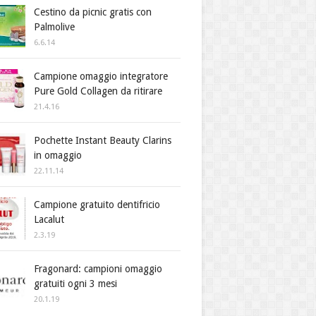
Cestino da picnic gratis con
Palmolive
6.6.14
Campione omaggio integratore
Pure Gold Collagen da ritirare
21.4.16
Pochette Instant Beauty Clarins
in omaggio
22.11.14
Campione gratuito dentifricio
Lacalut
2.3.19
Fragonard: campioni omaggio
gratuiti ogni 3 mesi
20.1.19