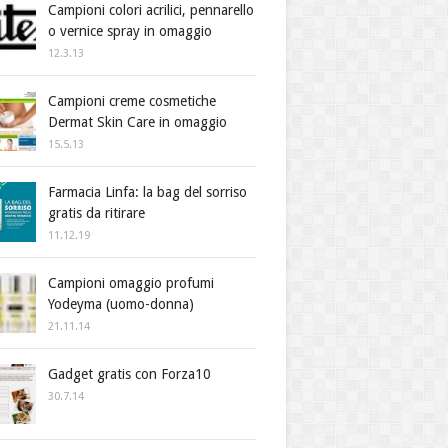
Campioni colori acrilici, pennarello
o vernice spray in omaggio
12.3.13
Campioni creme cosmetiche
Dermat Skin Care in omaggio
15.5.13
Farmacia Linfa: la bag del sorriso
gratis da ritirare
11.12.19
Campioni omaggio profumi
Yodeyma (uomo-donna)
21.11.14
Gadget gratis con Forza10
30.7.14