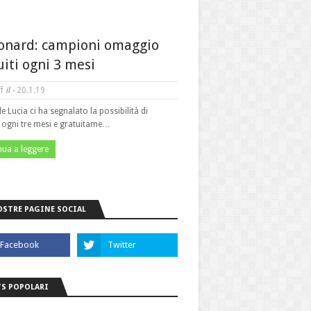
onard: campioni omaggio
uiti ogni 3 mesi
f
il -
20.1.19
le Lucia ci ha segnalato la possibilità di
e ogni tre mesi e gratuitame…
nua a leggere
OSTRE PAGINE SOCIAL
S POPOLARI