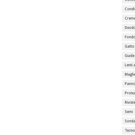
Condi
Creme
Deodo
Fondo
Gatto
Guide 
Lenti 
Maglie
Panno
Prote
Rivist
Semi
Sondag
Tecno