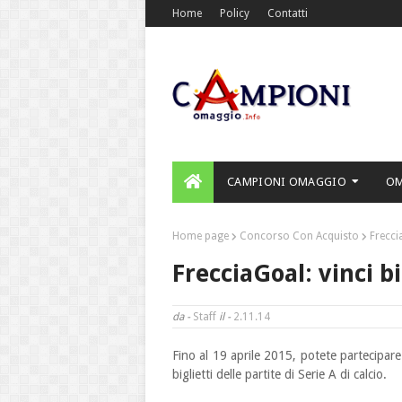
Home
Policy
Contatti
CAMPIONI OMAGGIO
O
Home page
Concorso Con Acquisto
Freccia
FrecciaGoal: vinci bi
da -
Staff
il -
2.11.14
Fino al 19 aprile 2015, potete partecipar
biglietti delle partite di Serie A di calcio.