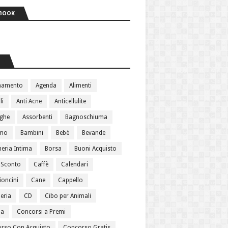
BOOK
S
namento
Agenda
Alimenti
li
Anti Acne
Anticellulite
ughe
Assorbenti
Bagnoschiuma
amo
Bambini
Bebè
Bevande
heria Intima
Borsa
Buoni Acquisto
 Sconto
Caffè
Calendari
oncini
Cane
Cappello
eria
CD
Cibo per Animali
ma
Concorsi a Premi
rso Con Acquisto
Concorso Gratis