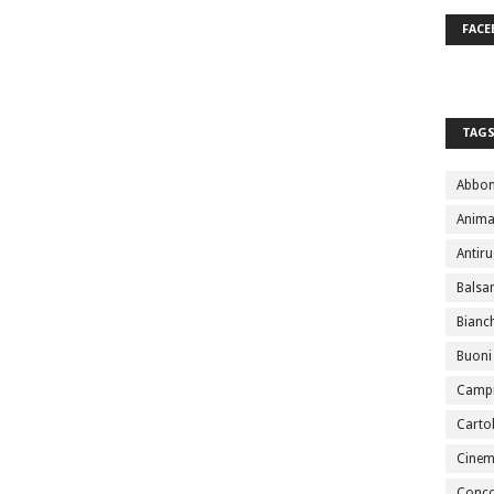
FACE
TAG
Abbo
Anima
Antir
Bals
Bianc
Buoni
Campi
Cartol
Cine
Conco