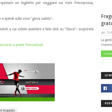
quistare un biglietto per viaggiare sui treni Frecciarossa,
Frag
e e quindi sulla voce "gioca subito".
grat
l match a cui volete assistere e fate click su "Gioca": scoprirete
da -
Staf
La genti
oncorso a premi FrecciaGoal
.
ricever
Conti
LE N
POST
n Acquisto