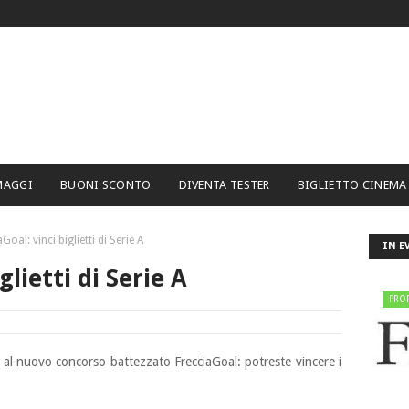
MAGGI
BUONI SCONTO
DIVENTA TESTER
BIGLIETTO CINEMA
Goal: vinci biglietti di Serie A
IN E
glietti di Serie A
PRO
e al nuovo concorso battezzato FrecciaGoal: potreste vincere
i