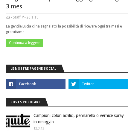
3 mesi
da -
Staff
il -
20.1.19
La gentile Lucia ci ha segnalato la possibilità di ricevere ogni tre mesi e
gratuitame…
Continua a leggere
LE NOSTRE PAGINE SOCIAL
POSTS POPOLARI
Campioni colori acrilici, pennarello o vernice spray
in omaggio
12.3.13