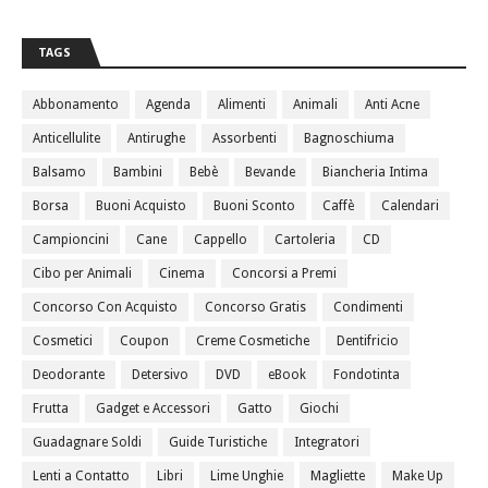
TAGS
Abbonamento
Agenda
Alimenti
Animali
Anti Acne
Anticellulite
Antirughe
Assorbenti
Bagnoschiuma
Balsamo
Bambini
Bebè
Bevande
Biancheria Intima
Borsa
Buoni Acquisto
Buoni Sconto
Caffè
Calendari
Campioncini
Cane
Cappello
Cartoleria
CD
Cibo per Animali
Cinema
Concorsi a Premi
Concorso Con Acquisto
Concorso Gratis
Condimenti
Cosmetici
Coupon
Creme Cosmetiche
Dentifricio
Deodorante
Detersivo
DVD
eBook
Fondotinta
Frutta
Gadget e Accessori
Gatto
Giochi
Guadagnare Soldi
Guide Turistiche
Integratori
Lenti a Contatto
Libri
Lime Unghie
Magliette
Make Up