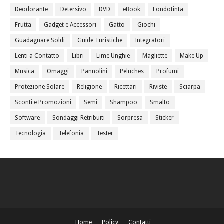
Deodorante
Detersivo
DVD
eBook
Fondotinta
Frutta
Gadget e Accessori
Gatto
Giochi
Guadagnare Soldi
Guide Turistiche
Integratori
Lenti a Contatto
Libri
Lime Unghie
Magliette
Make Up
Musica
Omaggi
Pannolini
Peluches
Profumi
Protezione Solare
Religione
Ricettari
Riviste
Sciarpa
Sconti e Promozioni
Semi
Shampoo
Smalto
Software
Sondaggi Retribuiti
Sorpresa
Sticker
Tecnologia
Telefonia
Tester
Home
Policy
Contatti