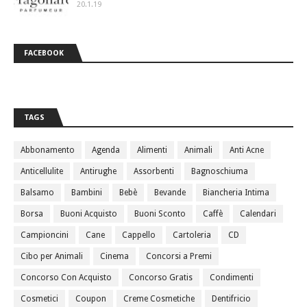
20.1.19
FACEBOOK
TAGS
Abbonamento
Agenda
Alimenti
Animali
Anti Acne
Anticellulite
Antirughe
Assorbenti
Bagnoschiuma
Balsamo
Bambini
Bebè
Bevande
Biancheria Intima
Borsa
Buoni Acquisto
Buoni Sconto
Caffè
Calendari
Campioncini
Cane
Cappello
Cartoleria
CD
Cibo per Animali
Cinema
Concorsi a Premi
Concorso Con Acquisto
Concorso Gratis
Condimenti
Cosmetici
Coupon
Creme Cosmetiche
Dentifricio