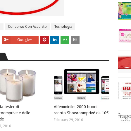
i
Concorso Con Acquisto
Tecnologia
Google+
a tester di
Alfemminile: 2000 buoni
oomprive e delle
sconto Showroomprivé da 10€
le
February 29, 2016
5, 2016