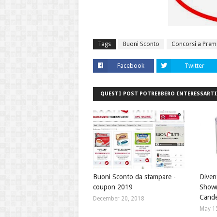
Tags
Buoni Sconto
Concorsi a Prem
Facebook
Twitter
QUESTI POST POTREBBERO INTERESSARTI
Buoni Sconto da stampare -
Divent
coupon 2019
Showr
Cande
December 20, 2018
May 1