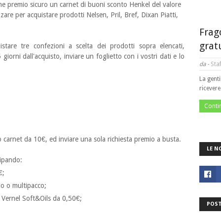
e premio sicuro un carnet di buoni sconto Henkel del valore
zare per acquistare prodotti Nelsen, Pril, Bref, Dixan Piatti,
Frag
grat
stare tre confezioni a scelta dei prodotti sopra elencati,
giorni dall'acquisto, inviare un foglietto con i vostri dati e lo
da -
Staf
La genti
ricever
Conti
o carnet da 10€, ed inviare una sola richiesta premio a busta.
LE N
cipando:
€;
o o multipacco;
 Vernel Soft&Oils da 0,50€;
POST