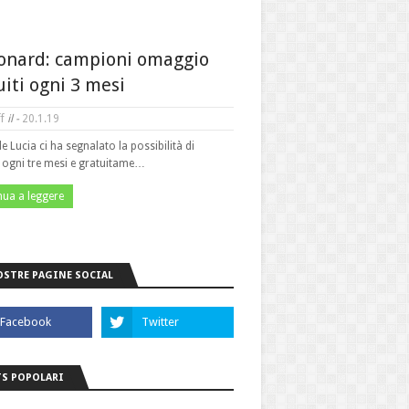
onard: campioni omaggio
uiti ogni 3 mesi
f
il -
20.1.19
le Lucia ci ha segnalato la possibilità di
e ogni tre mesi e gratuitame…
nua a leggere
OSTRE PAGINE SOCIAL
S POPOLARI