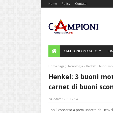
Home
Policy
Contatti
CAMPIONI OMAGGIO
O
Home page
Tecnologia
Henkel: 3 buoni mot
Henkel: 3 buoni mot
carnet di buoni sco
da -
Staff
il -
31.12.14
Con il concorso a premi indetto da Henke