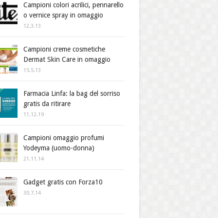
Campioni colori acrilici, pennarello
o vernice spray in omaggio
12.3.13
Campioni creme cosmetiche
Dermat Skin Care in omaggio
15.5.13
Farmacia Linfa: la bag del sorriso
gratis da ritirare
11.12.19
Campioni omaggio profumi
Yodeyma (uomo-donna)
21.11.14
Gadget gratis con Forza10
30.7.14