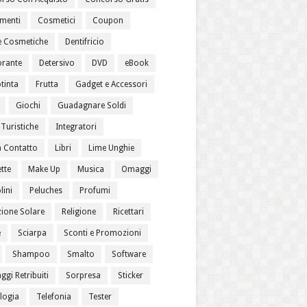
menti
Cosmetici
Coupon
 Cosmetiche
Dentifricio
rante
Detersivo
DVD
eBook
tinta
Frutta
Gadget e Accessori
Giochi
Guadagnare Soldi
Turistiche
Integratori
a Contatto
Libri
Lime Unghie
tte
Make Up
Musica
Omaggi
lini
Peluches
Profumi
zione Solare
Religione
Ricettari
e
Sciarpa
Sconti e Promozioni
Shampoo
Smalto
Software
gi Retribuiti
Sorpresa
Sticker
logia
Telefonia
Tester