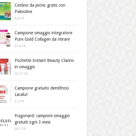
Cestino da picnic gratis con
Palmolive
6.6.14
Campione omaggio integratore
Pure Gold Collagen da ritirare
21.4.16
Pochette Instant Beauty Clarins
in omaggio
22.11.14
Campione gratuito dentifricio
Lacalut
2.3.19
Fragonard: campioni omaggio
gratuiti ogni 3 mesi
20.1.19