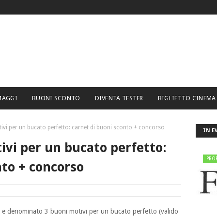
MAGGI
BUONI SCONTO
DIVENTA TESTER
BIGLIETTO CINEMA
ivi per un bucato perfetto: carnet di buoni sconto + concorso
IN E
ivi per un bucato perfetto:
PRO
nto + concorso
l e denominato 3 buoni motivi per un bucato
perfetto (valido