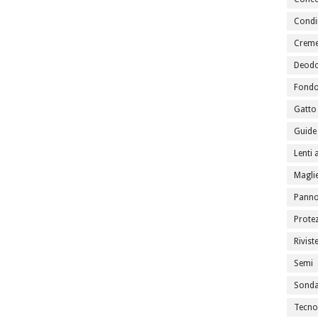
Condi
Creme
Deodo
Fondo
Gatto
Guide 
Lenti 
Maglie
Panno
Prote
Rivist
Semi
Sondag
Tecno