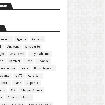
BOOK
S
namento
Agenda
Alimenti
li
Anti Acne
Anticellulite
ughe
Assorbenti
Bagnoschiuma
amo
Bambini
Bebè
Bevande
heria Intima
Borsa
Buoni Acquisto
 Sconto
Caffè
Calendari
oncini
Cane
Cappello
eria
CD
Cibo per Animali
ma
Concorsi a Premi
rso Con Acquisto
Concorso Gratis