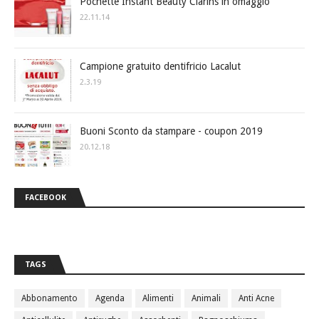
Pochette Instant Beauty Clarins in omaggio
22.11.14
Campione gratuito dentifricio Lacalut
2.3.19
Buoni Sconto da stampare - coupon 2019
20.12.18
FACEBOOK
TAGS
Abbonamento
Agenda
Alimenti
Animali
Anti Acne