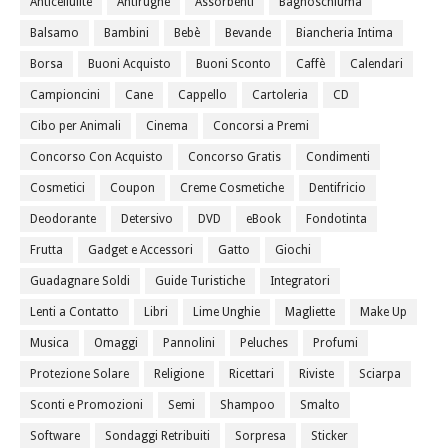
Anticellulite
Antirughe
Assorbenti
Bagnoschiuma
Balsamo
Bambini
Bebè
Bevande
Biancheria Intima
Borsa
Buoni Acquisto
Buoni Sconto
Caffè
Calendari
Campioncini
Cane
Cappello
Cartoleria
CD
Cibo per Animali
Cinema
Concorsi a Premi
Concorso Con Acquisto
Concorso Gratis
Condimenti
Cosmetici
Coupon
Creme Cosmetiche
Dentifricio
Deodorante
Detersivo
DVD
eBook
Fondotinta
Frutta
Gadget e Accessori
Gatto
Giochi
Guadagnare Soldi
Guide Turistiche
Integratori
Lenti a Contatto
Libri
Lime Unghie
Magliette
Make Up
Musica
Omaggi
Pannolini
Peluches
Profumi
Protezione Solare
Religione
Ricettari
Riviste
Sciarpa
Sconti e Promozioni
Semi
Shampoo
Smalto
Software
Sondaggi Retribuiti
Sorpresa
Sticker