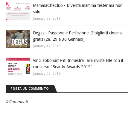
MammaCheClub - Diventa mamma tester ma non
solo
January 23, 2019
Degas - Passione e Perfezione: 2 biglietti cinema
gratis (28, 29 e 30 Gennaio)
January 17, 2019
Vinci abbonamenti trimestrali alla rivista Elle con il
concorso "Beauty Awards 2019"
January 02, 2019
POSTA UN COMMENTO
0 Commenti