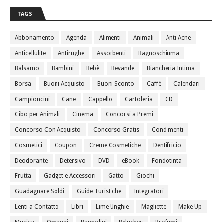
TAGS
Abbonamento
Agenda
Alimenti
Animali
Anti Acne
Anticellulite
Antirughe
Assorbenti
Bagnoschiuma
Balsamo
Bambini
Bebè
Bevande
Biancheria Intima
Borsa
Buoni Acquisto
Buoni Sconto
Caffè
Calendari
Campioncini
Cane
Cappello
Cartoleria
CD
Cibo per Animali
Cinema
Concorsi a Premi
Concorso Con Acquisto
Concorso Gratis
Condimenti
Cosmetici
Coupon
Creme Cosmetiche
Dentifricio
Deodorante
Detersivo
DVD
eBook
Fondotinta
Frutta
Gadget e Accessori
Gatto
Giochi
Guadagnare Soldi
Guide Turistiche
Integratori
Lenti a Contatto
Libri
Lime Unghie
Magliette
Make Up