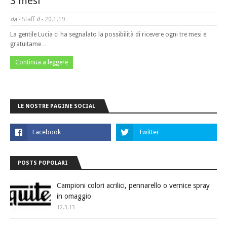
3 mesi
da -
Staff
il -
20.1.19
La gentile Lucia ci ha segnalato la possibilità di ricevere ogni tre mesi e
gratuitame…
Continua a leggere
LE NOSTRE PAGINE SOCIAL
POSTS POPOLARI
Campioni colori acrilici, pennarello o vernice spray
in omaggio
12.3.13