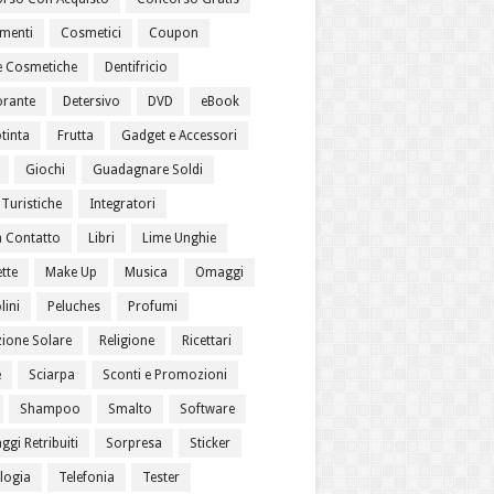
menti
Cosmetici
Coupon
 Cosmetiche
Dentifricio
rante
Detersivo
DVD
eBook
tinta
Frutta
Gadget e Accessori
Giochi
Guadagnare Soldi
Turistiche
Integratori
a Contatto
Libri
Lime Unghie
tte
Make Up
Musica
Omaggi
lini
Peluches
Profumi
zione Solare
Religione
Ricettari
e
Sciarpa
Sconti e Promozioni
Shampoo
Smalto
Software
gi Retribuiti
Sorpresa
Sticker
logia
Telefonia
Tester