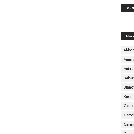
FACE
TAG
Abbo
Anima
Antir
Bals
Bianc
Buoni
Campi
Cartol
Cine
Conco