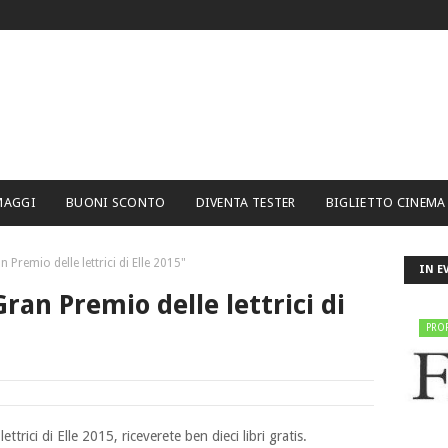
MAGGI
BUONI SCONTO
DIVENTA TESTER
BIGLIETTO CINEMA
n Premio delle lettrici di Elle 2015"
IN E
Gran Premio delle lettrici di
PRO
trici di Elle 2015, riceverete ben dieci libri gratis
.