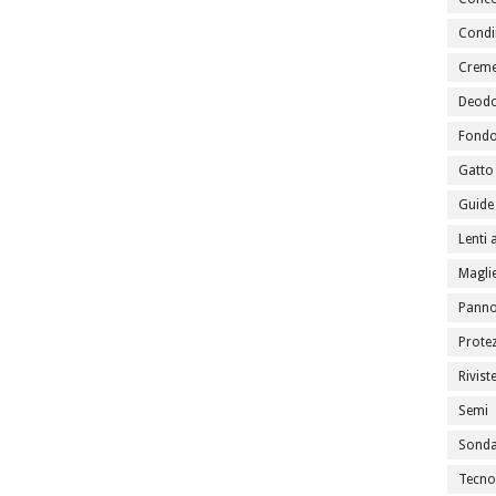
Condi
Creme
Deodo
Fondo
Gatto
Guide 
Lenti 
Maglie
Panno
Prote
Rivist
Semi
Sondag
Tecno