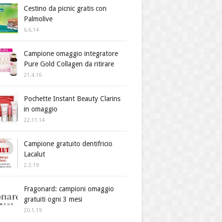
Cestino da picnic gratis con
Palmolive
6.6.14
Campione omaggio integratore
Pure Gold Collagen da ritirare
21.4.16
Pochette Instant Beauty Clarins
in omaggio
22.11.14
Campione gratuito dentifricio
Lacalut
2.3.19
Fragonard: campioni omaggio
gratuiti ogni 3 mesi
20.1.19