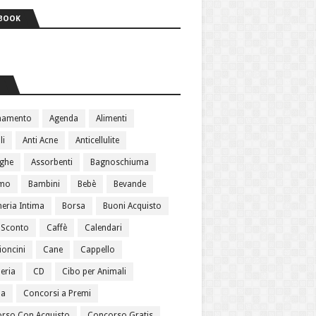
BOOK
S
namento
Agenda
Alimenti
li
Anti Acne
Anticellulite
ughe
Assorbenti
Bagnoschiuma
amo
Bambini
Bebè
Bevande
heria Intima
Borsa
Buoni Acquisto
 Sconto
Caffè
Calendari
oncini
Cane
Cappello
eria
CD
Cibo per Animali
ma
Concorsi a Premi
rso Con Acquisto
Concorso Gratis