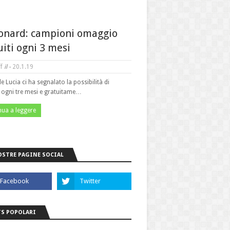
onard: campioni omaggio
uiti ogni 3 mesi
f
il -
20.1.19
le Lucia ci ha segnalato la possibilità di
e ogni tre mesi e gratuitame…
nua a leggere
OSTRE PAGINE SOCIAL
S POPOLARI