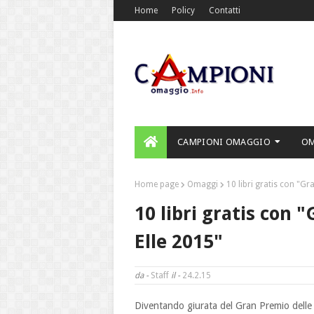
Home
Policy
Contatti
CAMPIONI OMAGGIO
O
Home page
Omaggi
10 libri gratis con "Gra
10 libri gratis con "
Elle 2015"
da -
Staff
il -
24.2.15
Diventando giurata del Gran Premio delle let