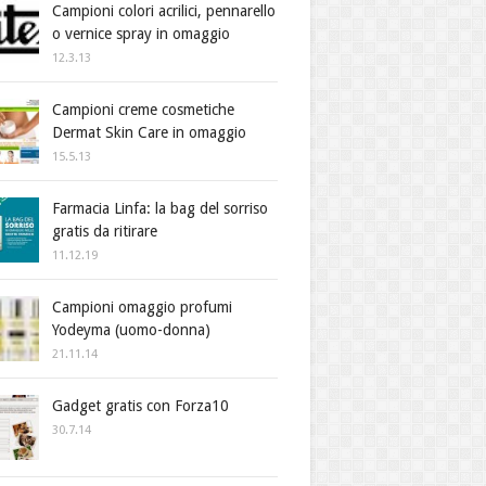
Campioni colori acrilici, pennarello
o vernice spray in omaggio
12.3.13
Campioni creme cosmetiche
Dermat Skin Care in omaggio
15.5.13
Farmacia Linfa: la bag del sorriso
gratis da ritirare
11.12.19
Campioni omaggio profumi
Yodeyma (uomo-donna)
21.11.14
Gadget gratis con Forza10
30.7.14