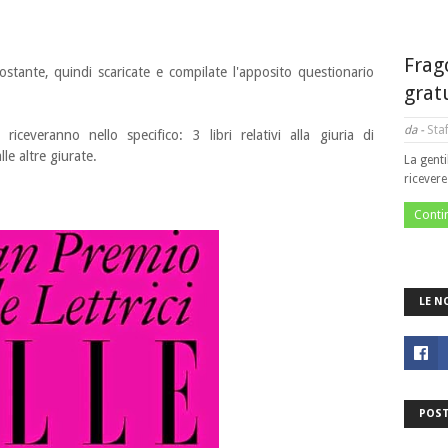
Frag
tostante, quindi scaricate e compilate l'apposito questionario
grat
da -
Staf
iceveranno nello specifico: 3 libri relativi alla giuria di
le altre giurate.
La genti
ricever
Conti
LE N
POST