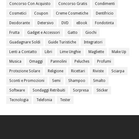
Concorso Con Acquisto
Concorso Gratis
Condimenti
Cosmetici
Coupon
Creme Cosmetiche
Dentifricio
Deodorante
Detersivo
DVD
eBook
Fondotinta
Frutta
Gadget e Accessori
Gatto
Giochi
Guadagnare Soldi
Guide Turistiche
Integratori
Lenti a Contatto
Libri
Lime Unghie
Magliette
Make Up
Musica
Omaggi
Pannolini
Peluches
Profumi
Protezione Solare
Religione
Ricettari
Riviste
Sciarpa
Sconti e Promozioni
Semi
Shampoo
Smalto
Software
Sondaggi Retribuiti
Sorpresa
Sticker
Tecnologia
Telefonia
Tester