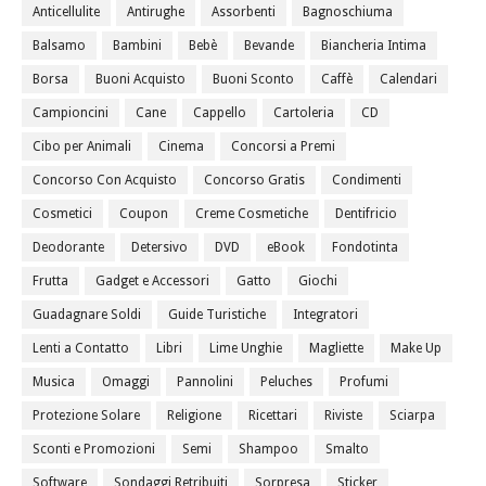
Anticellulite
Antirughe
Assorbenti
Bagnoschiuma
Balsamo
Bambini
Bebè
Bevande
Biancheria Intima
Borsa
Buoni Acquisto
Buoni Sconto
Caffè
Calendari
Campioncini
Cane
Cappello
Cartoleria
CD
Cibo per Animali
Cinema
Concorsi a Premi
Concorso Con Acquisto
Concorso Gratis
Condimenti
Cosmetici
Coupon
Creme Cosmetiche
Dentifricio
Deodorante
Detersivo
DVD
eBook
Fondotinta
Frutta
Gadget e Accessori
Gatto
Giochi
Guadagnare Soldi
Guide Turistiche
Integratori
Lenti a Contatto
Libri
Lime Unghie
Magliette
Make Up
Musica
Omaggi
Pannolini
Peluches
Profumi
Protezione Solare
Religione
Ricettari
Riviste
Sciarpa
Sconti e Promozioni
Semi
Shampoo
Smalto
Software
Sondaggi Retribuiti
Sorpresa
Sticker