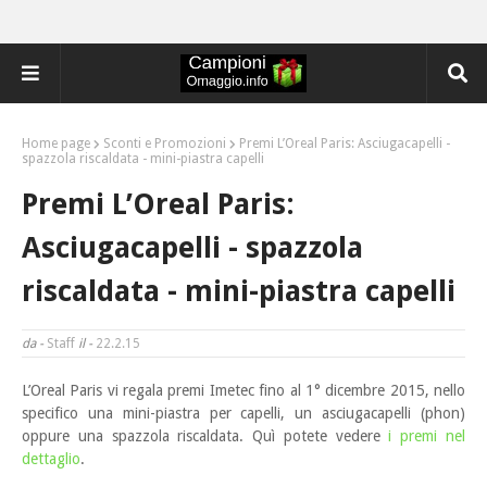
Home page
Sconti e Promozioni
Premi L’Oreal Paris: Asciugacapelli -
spazzola riscaldata - mini-piastra capelli
Premi L’Oreal Paris:
Asciugacapelli - spazzola
riscaldata - mini-piastra capelli
da -
Staff
il -
22.2.15
L’Oreal Paris vi regala premi Imetec fino al 1° dicembre 2015, nello
specifico una
mini-piastra per capelli, un asciugacapelli (phon)
oppure una spazzola riscaldata. Quì potete vedere
i premi nel
dettaglio
.