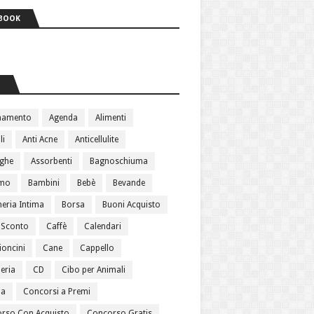
BOOK
S
namento
Agenda
Alimenti
li
Anti Acne
Anticellulite
ughe
Assorbenti
Bagnoschiuma
amo
Bambini
Bebè
Bevande
heria Intima
Borsa
Buoni Acquisto
 Sconto
Caffè
Calendari
oncini
Cane
Cappello
eria
CD
Cibo per Animali
ma
Concorsi a Premi
rso Con Acquisto
Concorso Gratis