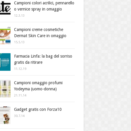
Campioni colori acrilici, pennarello
o vernice spray in omaggio
12.3.13
Campioni creme cosmetiche
Dermat Skin Care in omaggio
15.5.13
Farmacia Linfa: la bag del sorriso
gratis da ritirare
11.12.19
Campioni omaggio profumi
Yodeyma (uomo-donna)
21.11.14
Gadget gratis con Forza10
30.7.14