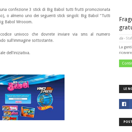
 una confezione 3 stick di Big Babol tutti frutti promozionata
so), o almeno uno dei seguenti stick singoli: Big Babol “Tutti
Frag
 Big Babol Wrooom.
grat
un codice univoco che dovrete inviare via sms al numero
da -
Staf
ndo sull'immagine sottostante.
La genti
le dell'iniziativa.
ricever
Conti
LE N
POST