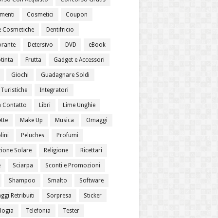
menti
Cosmetici
Coupon
 Cosmetiche
Dentifricio
rante
Detersivo
DVD
eBook
tinta
Frutta
Gadget e Accessori
Giochi
Guadagnare Soldi
Turistiche
Integratori
a Contatto
Libri
Lime Unghie
tte
Make Up
Musica
Omaggi
lini
Peluches
Profumi
zione Solare
Religione
Ricettari
e
Sciarpa
Sconti e Promozioni
Shampoo
Smalto
Software
gi Retribuiti
Sorpresa
Sticker
logia
Telefonia
Tester