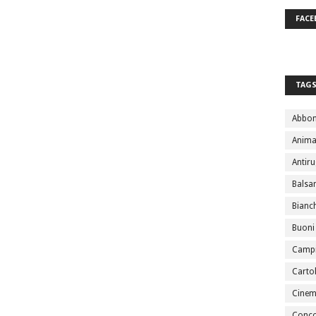
FACE
TAG
Abbo
Anima
Antir
Bals
Bianc
Buoni
Campi
Cartol
Cine
Conco