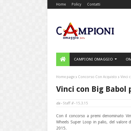
Home
Policy
Contatti
CAMPIONI OMAGGIO
O
Home page
Concorso Con Acquisto
Vinci 
Vinci con Big Babol
da -
Staff
il -
15.3.15
Con il concorso a premi denominato Vinc
Wheels
Super Loop in palio, del valore di
2015.