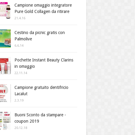
Campione omaggio integratore
Pure Gold Collagen da ritirare
21.4.16
Cestino da picnic gratis con
Palmolive
6.6.14
Pochette Instant Beauty Clarins
in omaggio
22.11.14
Campione gratuito dentifricio
Lacalut
2.3.19
Buoni Sconto da stampare -
coupon 2019
20.12.18