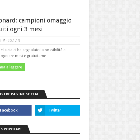
onard: campioni omaggio
uiti ogni 3 mesi
f
il -
20.1.19
le Lucia ci ha segnalato la possibilità di
e ogni tre mesi e gratuitame…
nua a leggere
OSTRE PAGINE SOCIAL
S POPOLARI