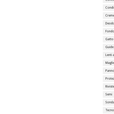
Condi
Creme
Deodo
Fondo
Gatto
Guide 
Lenti 
Maglie
Panno
Prote
Rivist
Semi
Sondag
Tecno