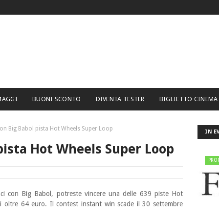
MAGGI
BUONI SCONTO
DIVENTA TESTER
BIGLIETTO CINEMA
con Big Babol pista Hot Wheels Super Loop
IN E
 pista Hot Wheels Super Loop
PRO
i con Big Babol, potreste vincere una delle 639 piste Hot
 oltre 64 euro. Il contest instant win scade il 30 settembre