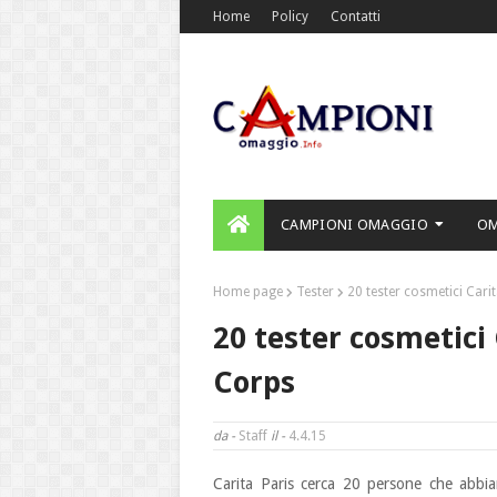
Home
Policy
Contatti
CAMPIONI OMAGGIO
O
Home page
Tester
20 tester cosmetici Cari
20 tester cosmetici
Corps
da -
Staff
il -
4.4.15
Carita Paris cerca 20 persone che abbi