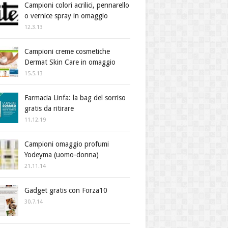
Campioni colori acrilici, pennarello
o vernice spray in omaggio
12.3.13
Campioni creme cosmetiche
Dermat Skin Care in omaggio
15.5.13
Farmacia Linfa: la bag del sorriso
gratis da ritirare
11.12.19
Campioni omaggio profumi
Yodeyma (uomo-donna)
21.11.14
Gadget gratis con Forza10
30.7.14