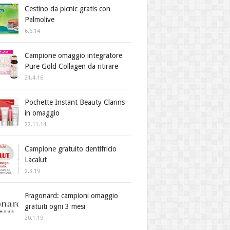
Cestino da picnic gratis con
Palmolive
6.6.14
Campione omaggio integratore
Pure Gold Collagen da ritirare
21.4.16
Pochette Instant Beauty Clarins
in omaggio
22.11.14
Campione gratuito dentifricio
Lacalut
2.3.19
Fragonard: campioni omaggio
gratuiti ogni 3 mesi
20.1.19