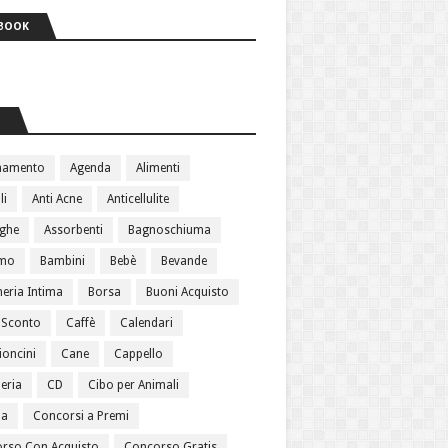
BOOK
S
namento
Agenda
Alimenti
li
Anti Acne
Anticellulite
ughe
Assorbenti
Bagnoschiuma
amo
Bambini
Bebè
Bevande
heria Intima
Borsa
Buoni Acquisto
 Sconto
Caffè
Calendari
oncini
Cane
Cappello
eria
CD
Cibo per Animali
ma
Concorsi a Premi
rso Con Acquisto
Concorso Gratis