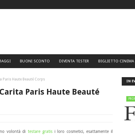
MAGGI
BUONI SCONTO
DIVENTA TESTER
BIGLIETTO CINEMA
ta Paris Haute Beauté Corps
IN E
 Carita Paris Haute Beauté
PRO
ano volontà di
testare gratis
i loro cosmetici, esattamente il