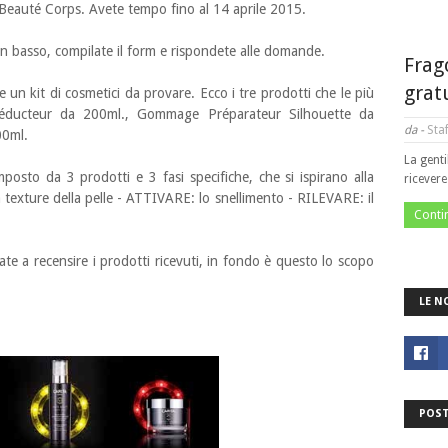
 Beauté Corps. Avete tempo fino al 14 aprile 2015.
 in basso, compilate il form e rispondete alle domande.
Frag
grat
 un kit di cosmetici da provare. Ecco i tre prodotti che le più
Réducteur da 200ml., Gommage Préparateur Silhouette da
da -
Staf
00ml.
La genti
osto da 3 prodotti e 3 fasi specifiche, che si ispirano alla
ricever
exture della pelle - ATTIVARE: lo snellimento - RILEVARE: il
Conti
te a recensire i prodotti ricevuti, in fondo è questo lo scopo
LE N
POST