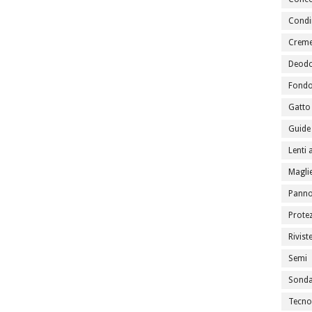
Condi
Creme
Deodo
Fondo
Gatto
Guide 
Lenti 
Maglie
Panno
Prote
Rivist
Semi
Sondag
Tecno