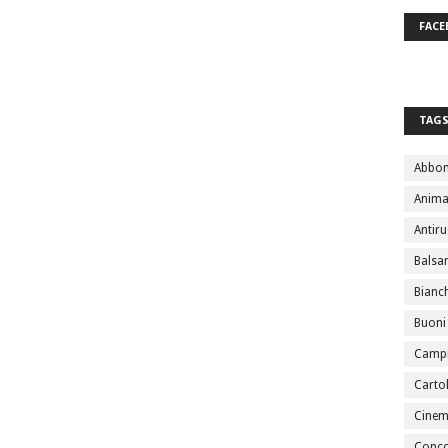
FACE
TAG
Abbo
Anima
Antir
Bals
Bianc
Buoni
Campi
Cartol
Cine
Conco