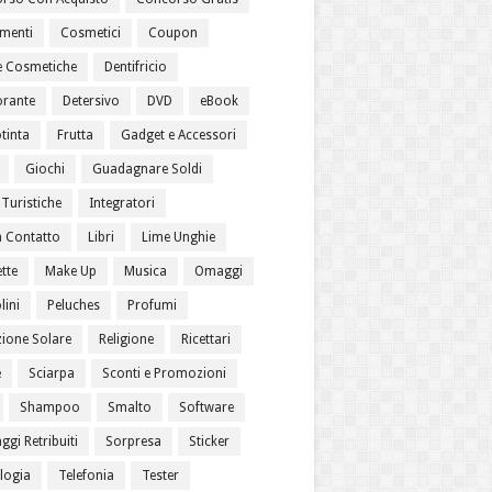
menti
Cosmetici
Coupon
 Cosmetiche
Dentifricio
rante
Detersivo
DVD
eBook
tinta
Frutta
Gadget e Accessori
Giochi
Guadagnare Soldi
Turistiche
Integratori
a Contatto
Libri
Lime Unghie
tte
Make Up
Musica
Omaggi
lini
Peluches
Profumi
zione Solare
Religione
Ricettari
e
Sciarpa
Sconti e Promozioni
Shampoo
Smalto
Software
gi Retribuiti
Sorpresa
Sticker
logia
Telefonia
Tester