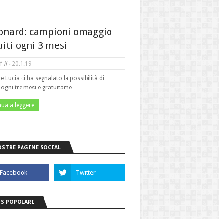
onard: campioni omaggio
uiti ogni 3 mesi
f
il -
20.1.19
le Lucia ci ha segnalato la possibilità di
e ogni tre mesi e gratuitame…
nua a leggere
OSTRE PAGINE SOCIAL
S POPOLARI