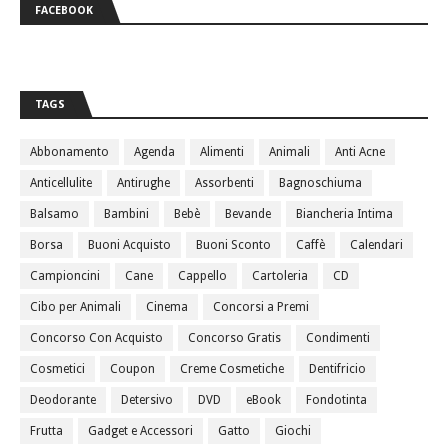
FACEBOOK
TAGS
Abbonamento
Agenda
Alimenti
Animali
Anti Acne
Anticellulite
Antirughe
Assorbenti
Bagnoschiuma
Balsamo
Bambini
Bebè
Bevande
Biancheria Intima
Borsa
Buoni Acquisto
Buoni Sconto
Caffè
Calendari
Campioncini
Cane
Cappello
Cartoleria
CD
Cibo per Animali
Cinema
Concorsi a Premi
Concorso Con Acquisto
Concorso Gratis
Condimenti
Cosmetici
Coupon
Creme Cosmetiche
Dentifricio
Deodorante
Detersivo
DVD
eBook
Fondotinta
Frutta
Gadget e Accessori
Gatto
Giochi