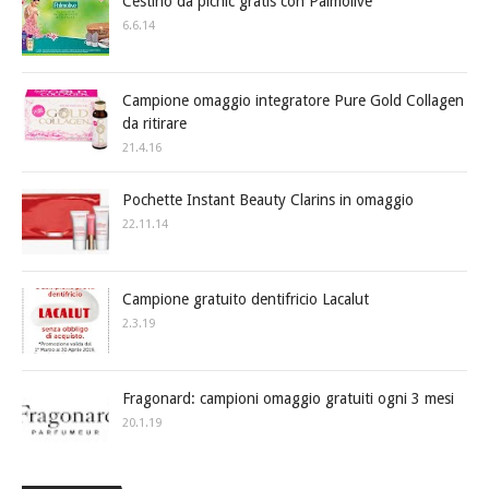
Cestino da picnic gratis con Palmolive
6.6.14
Campione omaggio integratore Pure Gold Collagen
da ritirare
21.4.16
Pochette Instant Beauty Clarins in omaggio
22.11.14
Campione gratuito dentifricio Lacalut
2.3.19
Fragonard: campioni omaggio gratuiti ogni 3 mesi
20.1.19