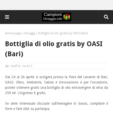
Home page
Omaggi
Bottiglia di olio gratis by OASI (Bari)
Bottiglia di olio gratis by OASI
(Bari)
da -
Staff
il -
24.4.15
Dal 24 al 26 aprile si svolgerà presso la Fiera del Levante di Bari,
OASI: Olivo, Ambiente, Salute e
Innovazione e per l'occasione,
potete ottenere gratis una bottiglia di olio extravergine di oliva da
250 ml. L'ingresso è gratis.
Se siete interessati cliccxate sull'immagine in basso, compilate il
form e fate click su partecipa.