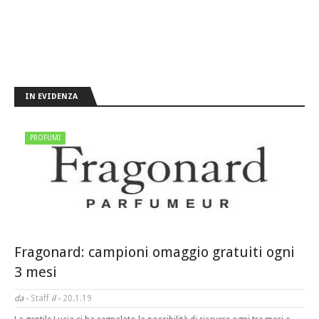
IN EVIDENZA
PROFUMI
Fragonard: campioni omaggio gratuiti ogni
3 mesi
da -
Staff
il -
20.1.19