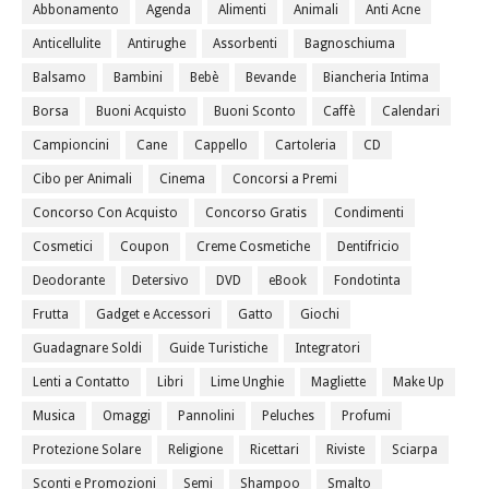
Abbonamento
Agenda
Alimenti
Animali
Anti Acne
Anticellulite
Antirughe
Assorbenti
Bagnoschiuma
Balsamo
Bambini
Bebè
Bevande
Biancheria Intima
Borsa
Buoni Acquisto
Buoni Sconto
Caffè
Calendari
Campioncini
Cane
Cappello
Cartoleria
CD
Cibo per Animali
Cinema
Concorsi a Premi
Concorso Con Acquisto
Concorso Gratis
Condimenti
Cosmetici
Coupon
Creme Cosmetiche
Dentifricio
Deodorante
Detersivo
DVD
eBook
Fondotinta
Frutta
Gadget e Accessori
Gatto
Giochi
Guadagnare Soldi
Guide Turistiche
Integratori
Lenti a Contatto
Libri
Lime Unghie
Magliette
Make Up
Musica
Omaggi
Pannolini
Peluches
Profumi
Protezione Solare
Religione
Ricettari
Riviste
Sciarpa
Sconti e Promozioni
Semi
Shampoo
Smalto