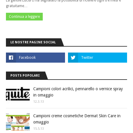
La gentile Lucia ci ha segnalato la possibilità di ricevere ogni tre mesi e
gratuitame…
Continua a leggere
LE NOSTRE PAGINE SOCIAL
POSTS POPOLARI
Campioni colori acrilici, pennarello o vernice spray
in omaggio
12.3.13
Campioni creme cosmetiche Dermat Skin Care in
omaggio
15.5.13