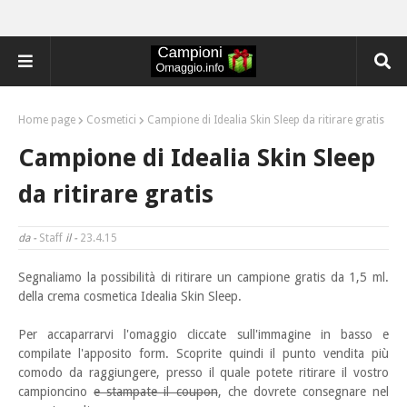
Home page
Cosmetici
Campione di Idealia Skin Sleep da ritirare gratis
Campione di Idealia Skin Sleep
da ritirare gratis
da -
Staff
il -
23.4.15
Segnaliamo la possibilità di ritirare un campione gratis da 1,5 ml.
della crema cosmetica Idealia Skin
Sleep.
Per accaparrarvi l'omaggio cliccate sull'immagine in basso e
compilate l'apposito form. Scoprite quindi il punto vendita più
comodo da raggiungere, presso il quale potete ritirare il vostro
campioncino
e stampate il coupon
, che dovrete consegnare nel