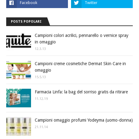
POSTS POPOLARI
Campioni colori acrilici, pennarello o vernice spray
in omaggio
12.3.13
Campioni creme cosmetiche Dermat Skin Care in
omaggio
15.5.13
Farmacia Linfa: la bag del sorriso gratis da ritirare
11.12.19
Campioni omaggio profumi Yodeyma (uomo-donna)
21.11.14