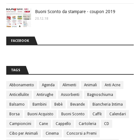
Buoni Sconto da stampare - coupon 2019
20.12.18
FACEBOOK
TAGS
Abbonamento
Agenda
Alimenti
Animali
Anti Acne
Anticellulite
Antirughe
Assorbenti
Bagnoschiuma
Balsamo
Bambini
Bebè
Bevande
Biancheria Intima
Borsa
Buoni Acquisto
Buoni Sconto
Caffè
Calendari
Campioncini
Cane
Cappello
Cartoleria
CD
Cibo per Animali
Cinema
Concorsi a Premi