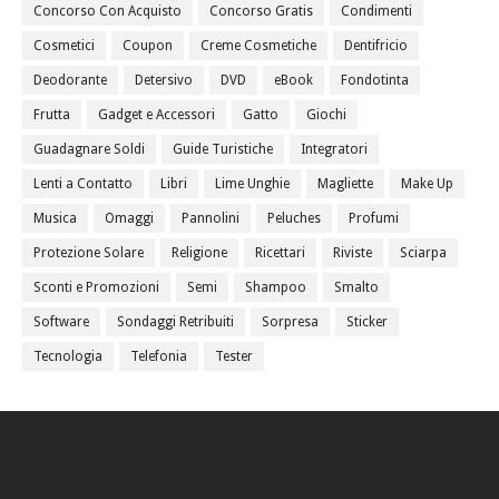
Concorso Con Acquisto
Concorso Gratis
Condimenti
Cosmetici
Coupon
Creme Cosmetiche
Dentifricio
Deodorante
Detersivo
DVD
eBook
Fondotinta
Frutta
Gadget e Accessori
Gatto
Giochi
Guadagnare Soldi
Guide Turistiche
Integratori
Lenti a Contatto
Libri
Lime Unghie
Magliette
Make Up
Musica
Omaggi
Pannolini
Peluches
Profumi
Protezione Solare
Religione
Ricettari
Riviste
Sciarpa
Sconti e Promozioni
Semi
Shampoo
Smalto
Software
Sondaggi Retribuiti
Sorpresa
Sticker
Tecnologia
Telefonia
Tester