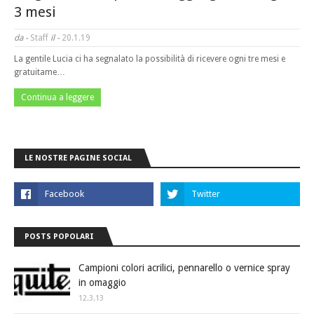
3 mesi
da -
Staff
il -
20.1.19
La gentile Lucia ci ha segnalato la possibilità di ricevere ogni tre mesi e
gratuitame…
Continua a leggere
LE NOSTRE PAGINE SOCIAL
POSTS POPOLARI
Campioni colori acrilici, pennarello o vernice spray
in omaggio
12.3.13