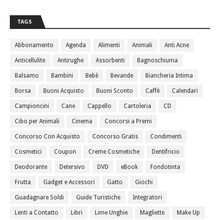
TAGS
Abbonamento
Agenda
Alimenti
Animali
Anti Acne
Anticellulite
Antirughe
Assorbenti
Bagnoschiuma
Balsamo
Bambini
Bebè
Bevande
Biancheria Intima
Borsa
Buoni Acquisto
Buoni Sconto
Caffè
Calendari
Campioncini
Cane
Cappello
Cartoleria
CD
Cibo per Animali
Cinema
Concorsi a Premi
Concorso Con Acquisto
Concorso Gratis
Condimenti
Cosmetici
Coupon
Creme Cosmetiche
Dentifricio
Deodorante
Detersivo
DVD
eBook
Fondotinta
Frutta
Gadget e Accessori
Gatto
Giochi
Guadagnare Soldi
Guide Turistiche
Integratori
Lenti a Contatto
Libri
Lime Unghie
Magliette
Make Up