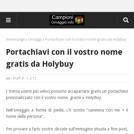
Home page
Omaggi
Portachiavi con il vostro nome gratis da Holybuy
Portachiavi con il vostro nome
gratis da Holybuy
da -
Staff
il -
1.4.15
I trenta utenti più veloci possono accaparrarsi gratis un portachievi
presonalizzato con il vostro nome
, grazie a HolyBuy.
Nell'omaggio a forma di piede, c'è scritto "cammina con me + il
nome della persona".
Per provare a farlo vostro cliccate sull'immagine situata a fine post,