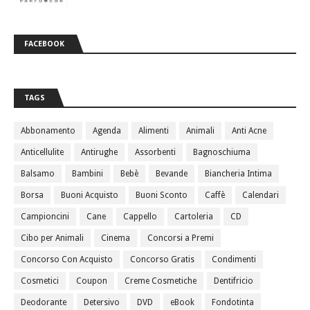
FACEBOOK
TAGS
Abbonamento
Agenda
Alimenti
Animali
Anti Acne
Anticellulite
Antirughe
Assorbenti
Bagnoschiuma
Balsamo
Bambini
Bebè
Bevande
Biancheria Intima
Borsa
Buoni Acquisto
Buoni Sconto
Caffè
Calendari
Campioncini
Cane
Cappello
Cartoleria
CD
Cibo per Animali
Cinema
Concorsi a Premi
Concorso Con Acquisto
Concorso Gratis
Condimenti
Cosmetici
Coupon
Creme Cosmetiche
Dentifricio
Deodorante
Detersivo
DVD
eBook
Fondotinta