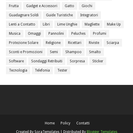
Frutta
Gadget e Accessori
Gatto
Giochi
Guadagnare Soldi
Guide Turistiche
Integratori
Lenti a Contatto
Libri
Lime Unghie
Magliette
Make Up
Musica
Omaggi
Pannolini
Peluches
Profumi
Protezione Solare
Religione
Ricettari
Riviste
Sciarpa
Sconti e Promozioni
Semi
Shampoo
Smalto
Software
Sondaggi Retribuiti
Sorpresa
Sticker
Tecnologia
Telefonia
Tester
Home
Policy
Contatti
Created By
SoraTemplates
| Distributed By
Blogger Templates