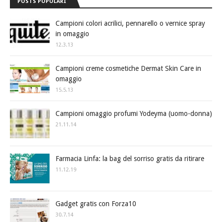
POSTS POPOLARI
Campioni colori acrilici, pennarello o vernice spray
in omaggio
12.3.13
Campioni creme cosmetiche Dermat Skin Care in
omaggio
15.5.13
Campioni omaggio profumi Yodeyma (uomo-donna)
21.11.14
Farmacia Linfa: la bag del sorriso gratis da ritirare
11.12.19
Gadget gratis con Forza10
30.7.14