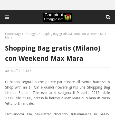
Home page
Omaggi
Shopping Bag gratis (Milano) con Weekend Max
Mara
Shopping Bag gratis (Milano)
con Weekend Max Mara
da -
Staff
il -
2.4.15
Ci hanno segnalato che potete partecipare all'evento battezzato
Shop with an IT Girl e quindi ricevere
gratis una Shopping Bag
Limited Edition. Tale evento si svolgerà il 9 aprile 2015, dalle
17.00 alle 21.00, presso la boutique Max Mara di Milano in corso
Vittorio Emanuele.
Iscrivendovi alla newsletter cliccando sull'immagine in basso,