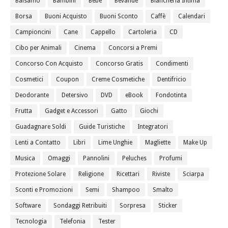
Balsamo
Bambini
Bebè
Bevande
Biancheria Intima
Borsa
Buoni Acquisto
Buoni Sconto
Caffè
Calendari
Campioncini
Cane
Cappello
Cartoleria
CD
Cibo per Animali
Cinema
Concorsi a Premi
Concorso Con Acquisto
Concorso Gratis
Condimenti
Cosmetici
Coupon
Creme Cosmetiche
Dentifricio
Deodorante
Detersivo
DVD
eBook
Fondotinta
Frutta
Gadget e Accessori
Gatto
Giochi
Guadagnare Soldi
Guide Turistiche
Integratori
Lenti a Contatto
Libri
Lime Unghie
Magliette
Make Up
Musica
Omaggi
Pannolini
Peluches
Profumi
Protezione Solare
Religione
Ricettari
Riviste
Sciarpa
Sconti e Promozioni
Semi
Shampoo
Smalto
Software
Sondaggi Retribuiti
Sorpresa
Sticker
Tecnologia
Telefonia
Tester