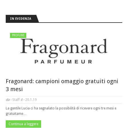
IN EVIDENZA
PROFUMI
Fragonard: campioni omaggio gratuiti ogni
3 mesi
da -
Staff
il -
20.1.19
La gentile Lucia ci ha segnalato la possibilità di ricevere ogni tre mesi e
gratuitame…
Continua a leggere