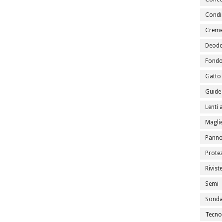
Condi
Creme
Deodo
Fondo
Gatto
Guide 
Lenti 
Maglie
Panno
Prote
Rivist
Semi
Sondag
Tecno