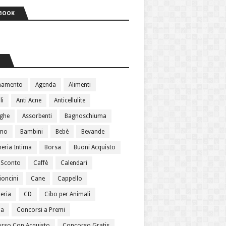
BOOK
S
namento
Agenda
Alimenti
li
Anti Acne
Anticellulite
ughe
Assorbenti
Bagnoschiuma
amo
Bambini
Bebè
Bevande
heria Intima
Borsa
Buoni Acquisto
 Sconto
Caffè
Calendari
oncini
Cane
Cappello
eria
CD
Cibo per Animali
ma
Concorsi a Premi
rso Con Acquisto
Concorso Gratis