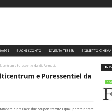
MAGGI
BUONI SCONTO
DIVENTA TESTER
BIGLIETTO CINEMA
lticentrum e Puressentiel da MiaFarmacia
IN E
lticentrum e Puressentiel da
PRO
ampare e ritagliare due coupon tramite i quali potete ritirare