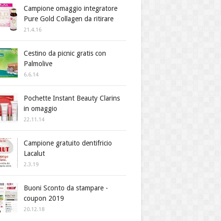
Campione omaggio integratore
Pure Gold Collagen da ritirare
21.4.16
Cestino da picnic gratis con
Palmolive
6.6.14
Pochette Instant Beauty Clarins
in omaggio
22.11.14
Campione gratuito dentifricio
Lacalut
2.3.19
Buoni Sconto da stampare -
coupon 2019
20.12.18