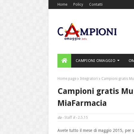
Home
Policy
Contatti
CAMPIONI OMAGGIO
O
Home page
Integratori
Campioni gratis Mu
Campioni gratis Mu
MiaFarmacia
da -
Staff
il -
2.5.15
Avete tutto il mese di maggio 2015, per st