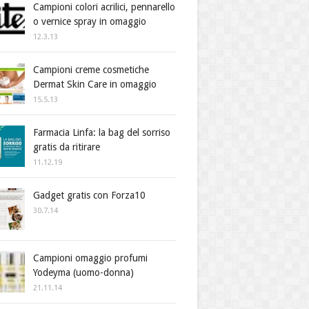
Campioni colori acrilici, pennarello
o vernice spray in omaggio
12.3.13
Campioni creme cosmetiche
Dermat Skin Care in omaggio
15.5.13
Farmacia Linfa: la bag del sorriso
gratis da ritirare
11.12.19
Gadget gratis con Forza10
30.7.14
Campioni omaggio profumi
Yodeyma (uomo-donna)
21.11.14