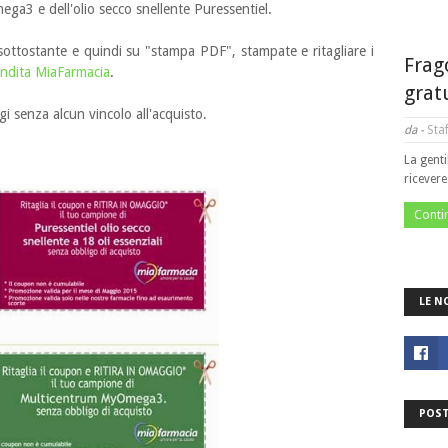
a3 e dell'olio secco snellente Puressentiel.
e sottostante e quindi su "stampa PDF", stampate e ritagliare i
Frag
endita MiaFarmacia
.
grat
gi senza alcun vincolo all'acquisto.
da -
Staf
La genti
ricever
Conti
LE N
POST