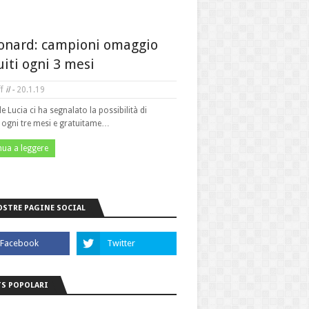
onard: campioni omaggio
uiti ogni 3 mesi
f
il -
20.1.19
le Lucia ci ha segnalato la possibilità di
e ogni tre mesi e gratuitame…
nua a leggere
OSTRE PAGINE SOCIAL
S POPOLARI