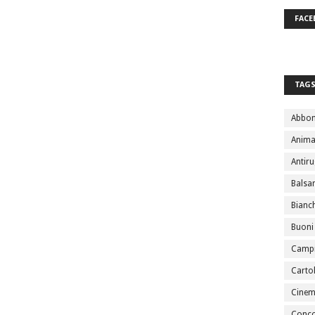
FACE
TAG
Abbo
Anima
Antir
Bals
Bianc
Buoni
Campi
Cartol
Cine
Conco