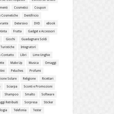
menti
Cosmetici
Coupon
 Cosmetiche
Dentifricio
rante
Detersivo
DVD
eBook
tinta
Frutta
Gadget e Accessori
Giochi
Guadagnare Soldi
Turistiche
Integratori
a Contatto
Libri
Lime Unghie
tte
Make Up
Musica
Omaggi
lini
Peluches
Profumi
zione Solare
Religione
Ricettari
e
Sciarpa
Sconti e Promozioni
Shampoo
Smalto
Software
gi Retribuiti
Sorpresa
Sticker
logia
Telefonia
Tester