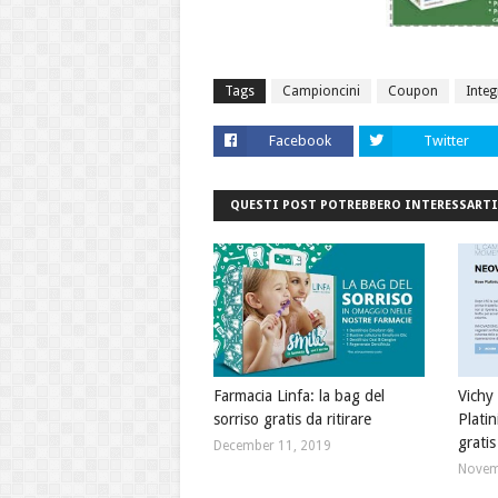
Tags
Campioncini
Coupon
Integ
Facebook
Twitter
QUESTI POST POTREBBERO INTERESSARTI
Farmacia Linfa: la bag del
Vichy
sorriso gratis da ritirare
Plati
gratis
December 11, 2019
Novem