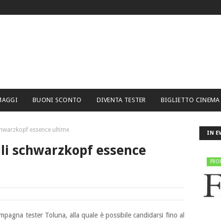
MAGGI
BUONI SCONTO
DIVENTA TESTER
BIGLIETTO CINEMA
schwarzkopf essence ultime
IN E
elli schwarzkopf essence
PRO
pagna tester Toluna, alla quale è possibile candidarsi fino
al