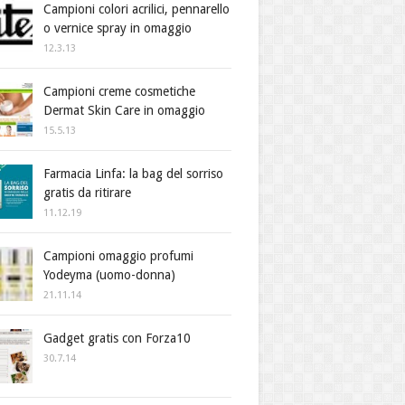
Campioni colori acrilici, pennarello
o vernice spray in omaggio
12.3.13
Campioni creme cosmetiche
Dermat Skin Care in omaggio
15.5.13
Farmacia Linfa: la bag del sorriso
gratis da ritirare
11.12.19
Campioni omaggio profumi
Yodeyma (uomo-donna)
21.11.14
Gadget gratis con Forza10
30.7.14