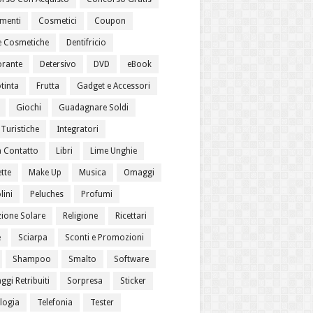
menti
Cosmetici
Coupon
 Cosmetiche
Dentifricio
rante
Detersivo
DVD
eBook
tinta
Frutta
Gadget e Accessori
Giochi
Guadagnare Soldi
Turistiche
Integratori
a Contatto
Libri
Lime Unghie
tte
Make Up
Musica
Omaggi
lini
Peluches
Profumi
zione Solare
Religione
Ricettari
e
Sciarpa
Sconti e Promozioni
Shampoo
Smalto
Software
gi Retribuiti
Sorpresa
Sticker
logia
Telefonia
Tester