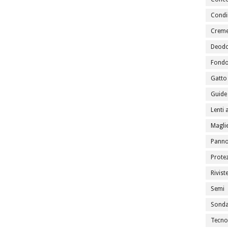
Condi
Creme
Deodo
Fondo
Gatto
Guide 
Lenti 
Maglie
Panno
Prote
Rivist
Semi
Sondag
Tecno