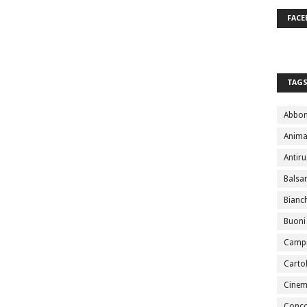
FACE
TAG
Abbo
Anima
Antir
Bals
Bianc
Buoni
Campi
Cartol
Cine
Conco