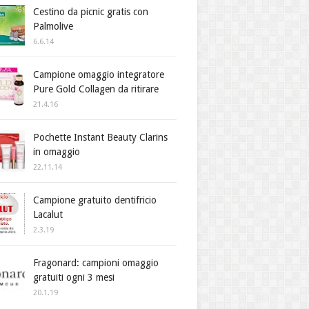
Cestino da picnic gratis con
Palmolive
6.6.14
Campione omaggio integratore
Pure Gold Collagen da ritirare
21.4.16
Pochette Instant Beauty Clarins
in omaggio
22.11.14
Campione gratuito dentifricio
Lacalut
2.3.19
Fragonard: campioni omaggio
gratuiti ogni 3 mesi
20.1.19