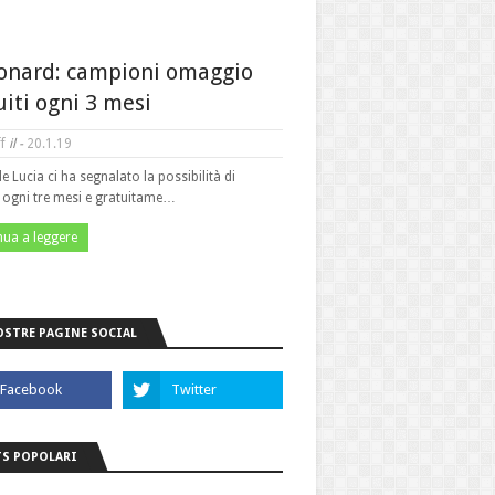
onard: campioni omaggio
uiti ogni 3 mesi
f
il -
20.1.19
le Lucia ci ha segnalato la possibilità di
e ogni tre mesi e gratuitame…
nua a leggere
OSTRE PAGINE SOCIAL
S POPOLARI