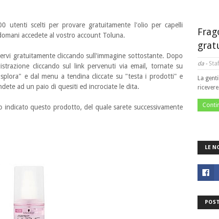
 utenti scelti per provare gratuitamente l'olio per capelli
Frag
domani accedete al vostro account Toluna.
grat
ervi gratuitamente cliccando sull'immagine sottostante. Dopo
da -
Staf
istrazione cliccando sul link pervenuti via email, tornate su
Esplora" e dal menu a tendina cliccate su "testa i prodotti" e
La genti
ete ad un paio di quesiti ed incrociate le dita.
ricever
Conti
izzo indicato questo prodotto, del quale sarete successivamente
LE N
POST