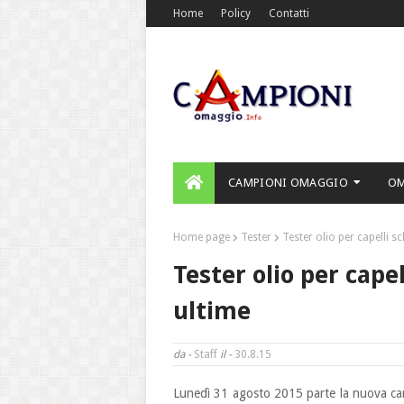
Home
Policy
Contatti
CAMPIONI OMAGGIO
O
Home page
Tester
Tester olio per capelli 
Tester olio per cap
ultime
da -
Staff
il -
30.8.15
Lunedì 31 agosto 2015 parte la nuova cam