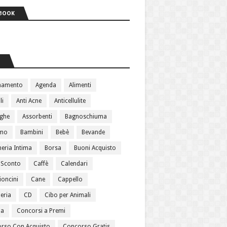
BOOK
S
namento
Agenda
Alimenti
li
Anti Acne
Anticellulite
ughe
Assorbenti
Bagnoschiuma
amo
Bambini
Bebè
Bevande
heria Intima
Borsa
Buoni Acquisto
 Sconto
Caffè
Calendari
oncini
Cane
Cappello
eria
CD
Cibo per Animali
ma
Concorsi a Premi
rso Con Acquisto
Concorso Gratis