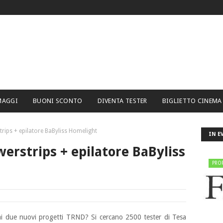
MAGGI
BUONI SCONTO
DIVENTA TESTER
BIGLIETTO CINEMA
rips + epilatore BaByliss Homelight
IN E
werstrips + epilatore BaByliss
PRO
 ai due nuovi progetti TRND? Si cercano 2500 tester di Tesa