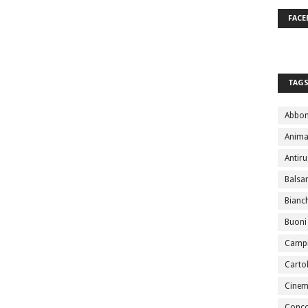
FACE
TAG
Abbo
Anima
Antir
Bals
Bianc
Buoni
Campi
Cartol
Cine
Conco