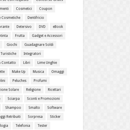
menti
Cosmetici
Coupon
 Cosmetiche
Dentifricio
rante
Detersivo
DVD
eBook
tinta
Frutta
Gadget e Accessori
Giochi
Guadagnare Soldi
Turistiche
Integratori
a Contatto
Libri
Lime Unghie
tte
Make Up
Musica
Omaggi
lini
Peluches
Profumi
zione Solare
Religione
Ricettari
e
Sciarpa
Sconti e Promozioni
Shampoo
Smalto
Software
gi Retribuiti
Sorpresa
Sticker
logia
Telefonia
Tester