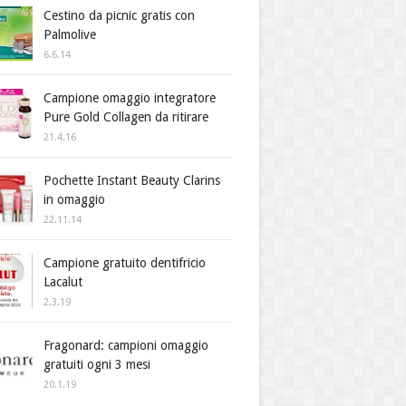
Cestino da picnic gratis con
Palmolive
6.6.14
Campione omaggio integratore
Pure Gold Collagen da ritirare
21.4.16
Pochette Instant Beauty Clarins
in omaggio
22.11.14
Campione gratuito dentifricio
Lacalut
2.3.19
Fragonard: campioni omaggio
gratuiti ogni 3 mesi
20.1.19