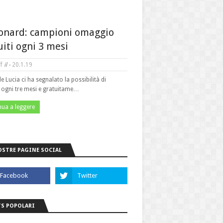
onard: campioni omaggio
uiti ogni 3 mesi
f
il -
20.1.19
le Lucia ci ha segnalato la possibilità di
e ogni tre mesi e gratuitame…
nua a leggere
OSTRE PAGINE SOCIAL
S POPOLARI