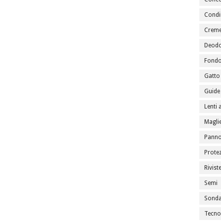
Condi
Creme
Deodo
Fondo
Gatto
Guide 
Lenti 
Maglie
Panno
Prote
Rivist
Semi
Sondag
Tecno