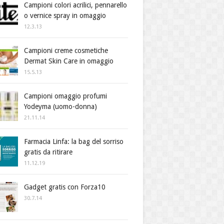
Campioni colori acrilici, pennarello
o vernice spray in omaggio
12.3.13
Campioni creme cosmetiche
Dermat Skin Care in omaggio
15.5.13
Campioni omaggio profumi
Yodeyma (uomo-donna)
21.11.14
Farmacia Linfa: la bag del sorriso
gratis da ritirare
11.12.19
Gadget gratis con Forza10
30.7.14