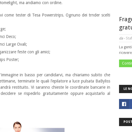
 Homelight, ma andiamo con ordine.
vi come tester di Tesa Powerstrips. Ognuno dei trnder scelti
Frag
grat
rge;
nci Deco;
da -
Staf
ci Large Ovali;
La genti
anizzare feste con gli amici;
ricever
ips Poster;
Conti
ll'immagine in basso per candidarvi, ma chiariamo subito che
timane, terminate le quali l’epilatore a luce pulsata BaByliss
drà restituito. Vi saranno chieste le coordinate bancarie in
LE N
decidere se rispedirlo gratuitamente oppure acquistarlo al
POST