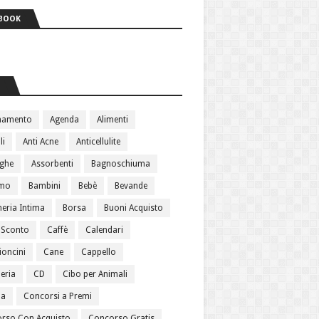
BOOK
S
namento
Agenda
Alimenti
li
Anti Acne
Anticellulite
ughe
Assorbenti
Bagnoschiuma
amo
Bambini
Bebè
Bevande
heria Intima
Borsa
Buoni Acquisto
 Sconto
Caffè
Calendari
oncini
Cane
Cappello
eria
CD
Cibo per Animali
ma
Concorsi a Premi
rso Con Acquisto
Concorso Gratis