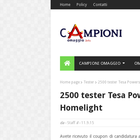
Home
Policy
Contatti
CAMPIONI OMAGGIO
O
Home page
Tester
2500 tester Tesa Powerst
2500 tester Tesa Po
Homelight
da -
Staff
il -
11.9.15
Avete ricevuto il coupon di candidatura