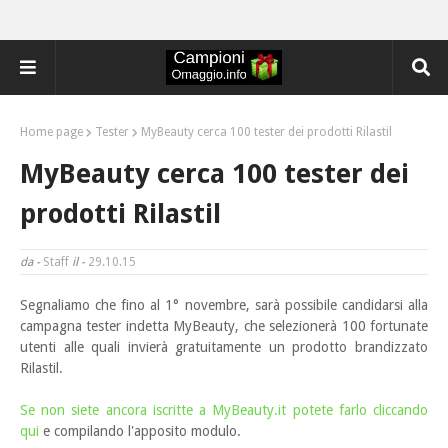
Home page
Tester
MyBeauty cerca 100 tester dei prodotti Rilastil
MyBeauty cerca 100 tester dei
prodotti Rilastil
da -
Staff
il -
29.10.15
Segnaliamo che fino al 1° novembre, sarà possibile candidarsi alla
campagna tester indetta MyBeauty
, che selezionerà 100 fortunate
utenti alle quali invierà gratuitamente un prodotto brandizzato
Rilastil.
Se non siete ancora iscritte a MyBeauty.it potete farlo cliccando
qui
e compilando l'apposito modulo.