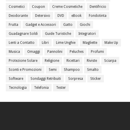
Cosmetici
Coupon
Creme Cosmetiche
Dentifricio
Deodorante
Detersivo
DVD
eBook
Fondotinta
Frutta
Gadget e Accessori
Gatto
Giochi
Guadagnare Soldi
Guide Turistiche
Integratori
Lenti a Contatto
Libri
Lime Unghie
Magliette
Make Up
Musica
Omaggi
Pannolini
Peluches
Profumi
Protezione Solare
Religione
Ricettari
Riviste
Sciarpa
Sconti e Promozioni
Semi
Shampoo
Smalto
Software
Sondaggi Retribuiti
Sorpresa
Sticker
Tecnologia
Telefonia
Tester