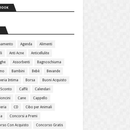
BOOK
S
namento
Agenda
Alimenti
li
Anti Acne
Anticellulite
ughe
Assorbenti
Bagnoschiuma
amo
Bambini
Bebè
Bevande
heria Intima
Borsa
Buoni Acquisto
 Sconto
Caffè
Calendari
oncini
Cane
Cappello
eria
CD
Cibo per Animali
ma
Concorsi a Premi
rso Con Acquisto
Concorso Gratis