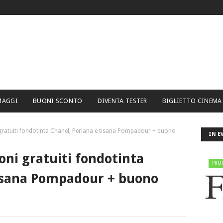
MAGGI
BUONI SCONTO
DIVENTA TESTER
BIGLIETTO CINEMA
 gratuiti fondotinta Chanel, Perlana e tisana Pompadour + buono
IN E
oni gratuiti fondotinta
PRO
tisana Pompadour + buono