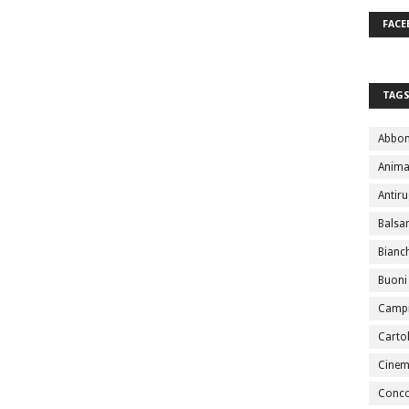
FACE
TAG
Abbo
Anima
Antir
Bals
Bianc
Buoni
Campi
Cartol
Cine
Conco