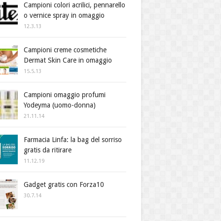
Campioni colori acrilici, pennarello
o vernice spray in omaggio
12.3.13
Campioni creme cosmetiche
Dermat Skin Care in omaggio
15.5.13
Campioni omaggio profumi
Yodeyma (uomo-donna)
21.11.14
Farmacia Linfa: la bag del sorriso
gratis da ritirare
11.12.19
Gadget gratis con Forza10
30.7.14