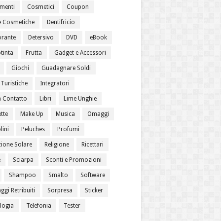
menti
Cosmetici
Coupon
 Cosmetiche
Dentifricio
rante
Detersivo
DVD
eBook
tinta
Frutta
Gadget e Accessori
Giochi
Guadagnare Soldi
Turistiche
Integratori
a Contatto
Libri
Lime Unghie
tte
Make Up
Musica
Omaggi
lini
Peluches
Profumi
zione Solare
Religione
Ricettari
e
Sciarpa
Sconti e Promozioni
Shampoo
Smalto
Software
gi Retribuiti
Sorpresa
Sticker
logia
Telefonia
Tester