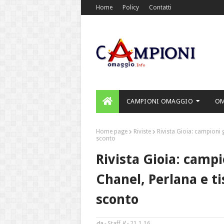
Home
Policy
Contatti
CAMPIONI OMAGGIO
O
Home page
Riviste
Rivista Gioia: campioni
sconto
Rivista Gioia: campi
Chanel, Perlana e 
sconto
da -
Staff
il -
21.1.16