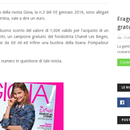
a
della rivista Gioia, la n.3 del 30 gennaio 2016, sono allegati
Frag
tina, vale a dire un euro.
grat
n buono sconto del valore di 1,00€ valido per l'acquisto di un
itri, un campione gratuito del fondotinta Chanel Les Beiges,
da -
Staf
ir da 60 ml ed infine una bustina della tisana Pompadour
La genti
ricever
 numero in questione di tale rivista.
Conti
LE N
POST