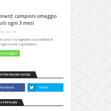
onard: campioni omaggio
uiti ogni 3 mesi
f
il -
20.1.19
le Lucia ci ha segnalato la possibilità di
e ogni tre mesi e gratuitame…
nua a leggere
OSTRE PAGINE SOCIAL
S POPOLARI