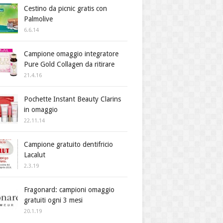
Cestino da picnic gratis con
Palmolive
6.6.14
Campione omaggio integratore
Pure Gold Collagen da ritirare
21.4.16
Pochette Instant Beauty Clarins
in omaggio
22.11.14
Campione gratuito dentifricio
Lacalut
2.3.19
Fragonard: campioni omaggio
gratuiti ogni 3 mesi
20.1.19