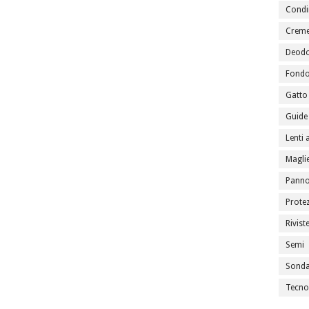
Condi
Creme
Deodo
Fondo
Gatto
Guide 
Lenti 
Maglie
Panno
Prote
Rivist
Semi
Sondag
Tecno