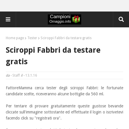
Home page
Tester
Sciroppi Fabbri da testare gratis
Sciroppi Fabbri da testare
gratis
da -
Staff
il -
13.1.16
FattoreMamma cerca tester degli sciroppi Fabbri: le fortunate
candidate scelte, riceveranno alcune bottiglie
da 560 ml.
Per tentare di provare gratuitamente queste gustose bevande
cliccate sull'immagine sottostante ed effettuate il login o iscrivetevi
facendo click su "registrati ora".