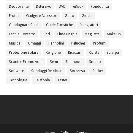
Deodorante
Detersivo
DVD
eBook
Fondotinta
Frutta
Gadget e Accessori
Gatto
Giochi
Guadagnare Soldi
Guide Turistiche
Integratori
Lenti a Contatto
Libri
Lime Unghie
Magliette
Make Up
Musica
Omaggi
Pannolini
Peluches
Profumi
Protezione Solare
Religione
Ricettari
Riviste
Sciarpa
Sconti e Promozioni
Semi
Shampoo
Smalto
Software
Sondaggi Retribuiti
Sorpresa
Sticker
Tecnologia
Telefonia
Tester