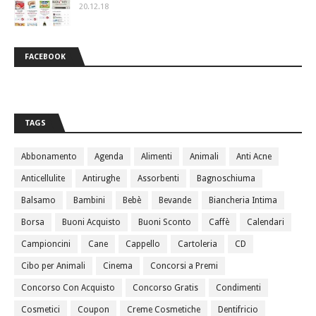
20.12.18
FACEBOOK
TAGS
Abbonamento
Agenda
Alimenti
Animali
Anti Acne
Anticellulite
Antirughe
Assorbenti
Bagnoschiuma
Balsamo
Bambini
Bebè
Bevande
Biancheria Intima
Borsa
Buoni Acquisto
Buoni Sconto
Caffè
Calendari
Campioncini
Cane
Cappello
Cartoleria
CD
Cibo per Animali
Cinema
Concorsi a Premi
Concorso Con Acquisto
Concorso Gratis
Condimenti
Cosmetici
Coupon
Creme Cosmetiche
Dentifricio