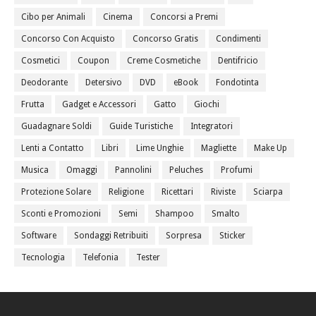
Cibo per Animali
Cinema
Concorsi a Premi
Concorso Con Acquisto
Concorso Gratis
Condimenti
Cosmetici
Coupon
Creme Cosmetiche
Dentifricio
Deodorante
Detersivo
DVD
eBook
Fondotinta
Frutta
Gadget e Accessori
Gatto
Giochi
Guadagnare Soldi
Guide Turistiche
Integratori
Lenti a Contatto
Libri
Lime Unghie
Magliette
Make Up
Musica
Omaggi
Pannolini
Peluches
Profumi
Protezione Solare
Religione
Ricettari
Riviste
Sciarpa
Sconti e Promozioni
Semi
Shampoo
Smalto
Software
Sondaggi Retribuiti
Sorpresa
Sticker
Tecnologia
Telefonia
Tester