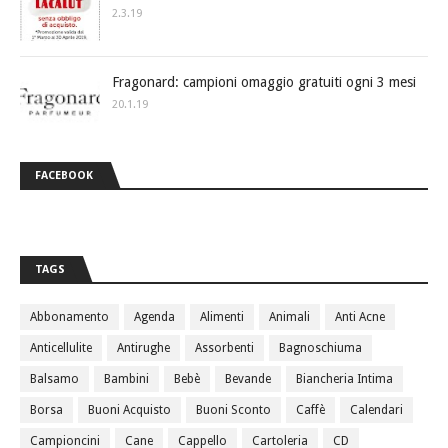
2.3.19
Fragonard: campioni omaggio gratuiti ogni 3 mesi
20.1.19
FACEBOOK
TAGS
Abbonamento
Agenda
Alimenti
Animali
Anti Acne
Anticellulite
Antirughe
Assorbenti
Bagnoschiuma
Balsamo
Bambini
Bebè
Bevande
Biancheria Intima
Borsa
Buoni Acquisto
Buoni Sconto
Caffè
Calendari
Campioncini
Cane
Cappello
Cartoleria
CD