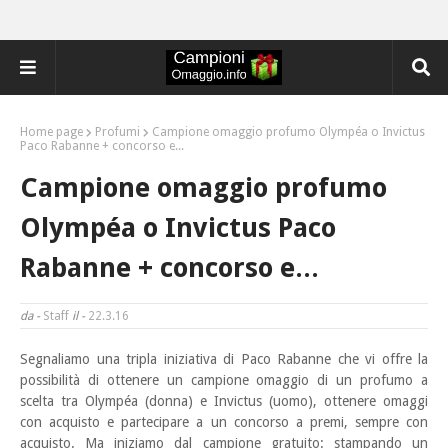
Home page
Profumi
Campione omaggio profumo Olympéa o Invictus
Paco Rabanne + concorso e...
Campione omaggio profumo
Olympéa o Invictus Paco
Rabanne + concorso e...
da -
Staff
il -
22.3.16
Segnaliamo una tripla iniziativa di Paco Rabanne che vi offre la
possibilità di
ottenere un campione omaggio di un profumo a
scelta tra Olympéa (donna) e Invictus (uomo), ottenere omaggi
con acquisto e partecipare a un concorso a premi, sempre con
acquisto. Ma iniziamo dal campione gratuito: stampando un