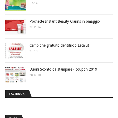
6.6.14
Pochette Instant Beauty Clarins in omaggio
22.11.14
Campione gratuito dentifricio Lacalut
2.3.19
Buoni Sconto da stampare - coupon 2019
20.12.18
FACEBOOK