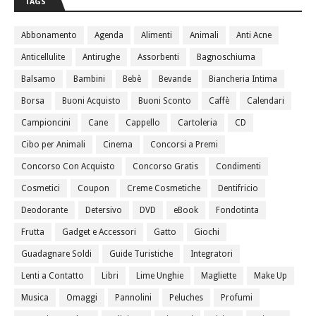
TAGS
Abbonamento
Agenda
Alimenti
Animali
Anti Acne
Anticellulite
Antirughe
Assorbenti
Bagnoschiuma
Balsamo
Bambini
Bebè
Bevande
Biancheria Intima
Borsa
Buoni Acquisto
Buoni Sconto
Caffè
Calendari
Campioncini
Cane
Cappello
Cartoleria
CD
Cibo per Animali
Cinema
Concorsi a Premi
Concorso Con Acquisto
Concorso Gratis
Condimenti
Cosmetici
Coupon
Creme Cosmetiche
Dentifricio
Deodorante
Detersivo
DVD
eBook
Fondotinta
Frutta
Gadget e Accessori
Gatto
Giochi
Guadagnare Soldi
Guide Turistiche
Integratori
Lenti a Contatto
Libri
Lime Unghie
Magliette
Make Up
Musica
Omaggi
Pannolini
Peluches
Profumi