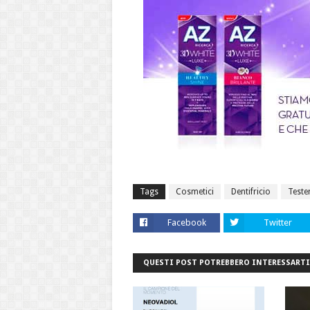
Tags
Cosmetici
Dentifricio
Teste
Facebook
Twitter
QUESTI POST POTREBBERO INTERESSARTI