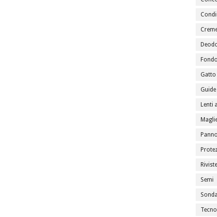
Condi
Creme
Deodo
Fondo
Gatto
Guide 
Lenti 
Maglie
Panno
Prote
Rivist
Semi
Sondag
Tecno