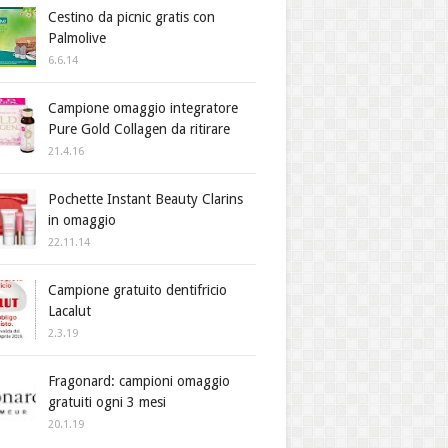
Cestino da picnic gratis con
Palmolive
6.6.14
Campione omaggio integratore
Pure Gold Collagen da ritirare
21.4.16
Pochette Instant Beauty Clarins
in omaggio
22.11.14
Campione gratuito dentifricio
Lacalut
2.3.19
Fragonard: campioni omaggio
gratuiti ogni 3 mesi
20.1.19