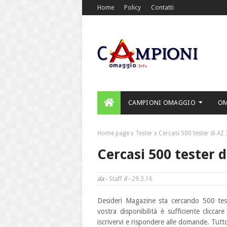
Home
Policy
Contatti
CAMPIONI OMAGGIO
O
Home page
Tester
Cercasi 500 tester di AZ
Cercasi 500 tester 
da -
Staff
il -
29.3.16
Desideri Magazine sta cercando 500 test
vostra
disponibilità è sufficiente cliccare
iscrivervi e rispondere alle domande. Tutt