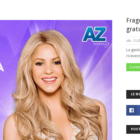
Frag
grat
da -
Staf
La genti
ricever
Conti
LE N
POST