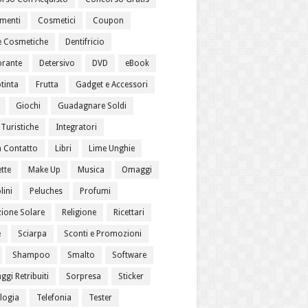
menti
Cosmetici
Coupon
 Cosmetiche
Dentifricio
rante
Detersivo
DVD
eBook
tinta
Frutta
Gadget e Accessori
Giochi
Guadagnare Soldi
Turistiche
Integratori
a Contatto
Libri
Lime Unghie
tte
Make Up
Musica
Omaggi
lini
Peluches
Profumi
zione Solare
Religione
Ricettari
e
Sciarpa
Sconti e Promozioni
Shampoo
Smalto
Software
gi Retribuiti
Sorpresa
Sticker
logia
Telefonia
Tester