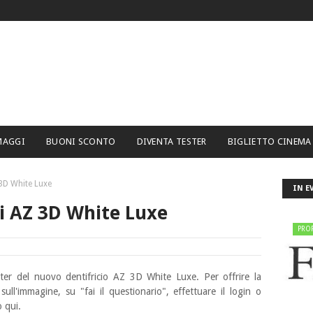
MAGGI
BUONI SCONTO
DIVENTA TESTER
BIGLIETTO CINEMA
 3D White Luxe
IN E
di AZ 3D White Luxe
PRO
er del nuovo dentifricio AZ 3D White Luxe. Per offrire la
 sull'immagine, su "fai il questionario", effettuare il login o
o qui.