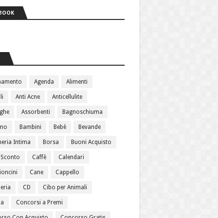
BOOK
S
namento
Agenda
Alimenti
li
Anti Acne
Anticellulite
ughe
Assorbenti
Bagnoschiuma
amo
Bambini
Bebè
Bevande
heria Intima
Borsa
Buoni Acquisto
 Sconto
Caffè
Calendari
oncini
Cane
Cappello
eria
CD
Cibo per Animali
ma
Concorsi a Premi
rso Con Acquisto
Concorso Gratis