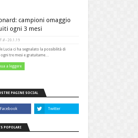
onard: campioni omaggio
uiti ogni 3 mesi
f
il -
20.1.19
le Lucia ci ha segnalato la possibilità di
e ogni tre mesi e gratuitame…
nua a leggere
OSTRE PAGINE SOCIAL
S POPOLARI