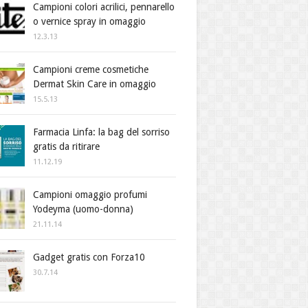
Campioni colori acrilici, pennarello
o vernice spray in omaggio
12.3.13
Campioni creme cosmetiche
Dermat Skin Care in omaggio
15.5.13
Farmacia Linfa: la bag del sorriso
gratis da ritirare
11.12.19
Campioni omaggio profumi
Yodeyma (uomo-donna)
21.11.14
Gadget gratis con Forza10
30.7.14