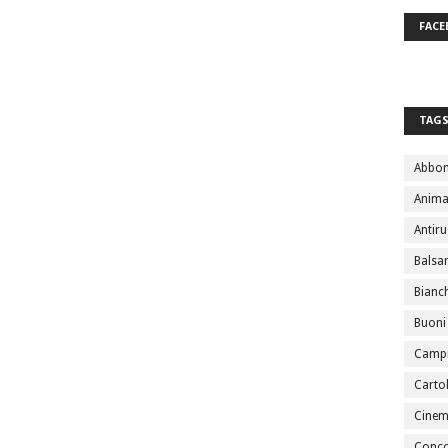
FACE
TAG
Abbo
Anima
Antir
Bals
Bianc
Buoni
Campi
Cartol
Cine
Conco