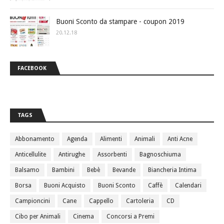
Buoni Sconto da stampare - coupon 2019
20.12.18
FACEBOOK
TAGS
Abbonamento
Agenda
Alimenti
Animali
Anti Acne
Anticellulite
Antirughe
Assorbenti
Bagnoschiuma
Balsamo
Bambini
Bebè
Bevande
Biancheria Intima
Borsa
Buoni Acquisto
Buoni Sconto
Caffè
Calendari
Campioncini
Cane
Cappello
Cartoleria
CD
Cibo per Animali
Cinema
Concorsi a Premi