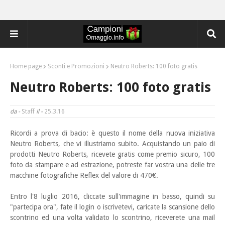
Home page
Sconti e Promozioni
Neutro Roberts: 100 foto gratis
Neutro Roberts: 100 foto gratis
da -
Staff
il -
25.3.16
Ricordi a prova di bacio: è questo il nome della nuova iniziativa
Neutro Roberts, che vi illustriamo
subito. Acquistando un paio di
prodotti Neutro Roberts, ricevete gratis come premio sicuro, 100
foto da stampare e ad estrazione, potreste far vostra una delle tre
macchine fotografiche Reflex del valore di 470€.
Entro l'8 luglio 2016, cliccate sull'immagine in basso, quindi su
"partecipa ora", fate il login o iscrivetevi, caricate la scansione dello
scontrino ed una volta validato lo scontrino, riceverete una mail