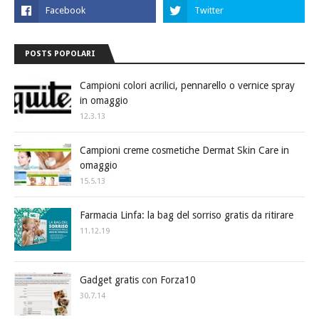
POSTS POPOLARI
Campioni colori acrilici, pennarello o vernice spray
in omaggio
12.3.13
Campioni creme cosmetiche Dermat Skin Care in
omaggio
15.5.13
Farmacia Linfa: la bag del sorriso gratis da ritirare
11.12.19
Gadget gratis con Forza10
30.7.14