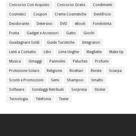
Concorso Con Acquisto
Concorso Gratis
Condimenti
Cosmetici
Coupon
Creme Cosmetiche
Dentifricio
Deodorante
Detersivo
DVD
eBook
Fondotinta
Frutta
Gadget e Accessori
Gatto
Giochi
Guadagnare Soldi
Guide Turistiche
Integratori
Lenti a Contatto
Libri
Lime Unghie
Magliette
Make Up
Musica
Omaggi
Pannolini
Peluches
Profumi
Protezione Solare
Religione
Ricettari
Riviste
Sciarpa
Sconti e Promozioni
Semi
Shampoo
Smalto
Software
Sondaggi Retribuiti
Sorpresa
Sticker
Tecnologia
Telefonia
Tester