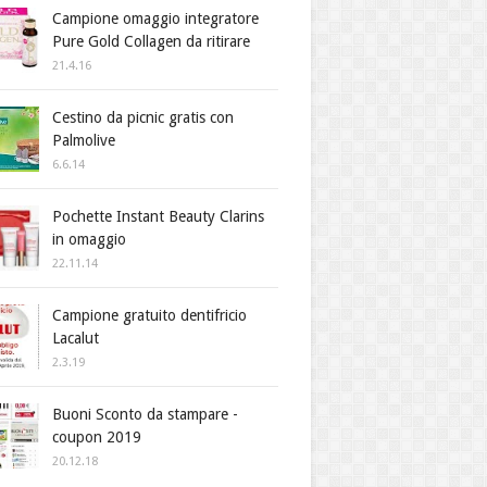
Campione omaggio integratore
Pure Gold Collagen da ritirare
21.4.16
Cestino da picnic gratis con
Palmolive
6.6.14
Pochette Instant Beauty Clarins
in omaggio
22.11.14
Campione gratuito dentifricio
Lacalut
2.3.19
Buoni Sconto da stampare -
coupon 2019
20.12.18