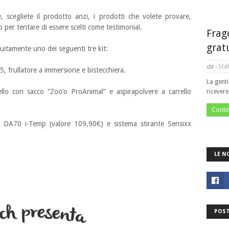
ne, scegliete il prodotto anzi, i prodotti che volete provare,
o per tentare di essere scelti come testimonial.
Frag
grat
tuitamente uno dei seguenti tre kit:
da -
Staf
 frullatore a immersione e bistecchiera.
La genti
ello con sacco “Zoo’o ProAnimal” e aspirapolvere a carrello
ricever
Conti
xx DA70 i-Temp (valore 109,90€) e sistema stirante Sensixx
LE N
POST