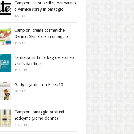
Campioni colori acrilici, pennarello
o vernice spray in omaggio
12.3.13
Campioni creme cosmetiche
Dermat Skin Care in omaggio
15.5.13
Farmacia Linfa: la bag del sorriso
gratis da ritirare
11.12.19
Gadget gratis con Forza10
30.7.14
Campioni omaggio profumi
Yodeyma (uomo-donna)
21.11.14