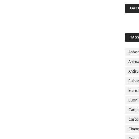
FACE
TAG
Abbo
Anima
Antir
Bals
Bianc
Buoni
Campi
Cartol
Cine
Conco