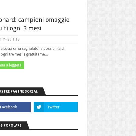
onard: campioni omaggio
uiti ogni 3 mesi
f
il -
20.1.19
le Lucia ci ha segnalato la possibilità di
e ogni tre mesi e gratuitame…
nua a leggere
OSTRE PAGINE SOCIAL
S POPOLARI