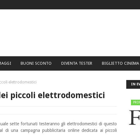
MAGGI
BUONI SCONTO
DIVENTA TESTER
BIGLIETTO CINEMA
ccoli elettrodomestici
IN E
ei piccoli elettrodomestici
PRO
uale sette fortunati testeranno gli elettrodomestici di questo
al di una campagna pubblicitaria online dedicata ai piccoli