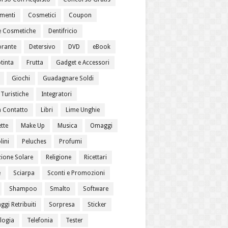
menti
Cosmetici
Coupon
 Cosmetiche
Dentifricio
rante
Detersivo
DVD
eBook
tinta
Frutta
Gadget e Accessori
Giochi
Guadagnare Soldi
Turistiche
Integratori
a Contatto
Libri
Lime Unghie
tte
Make Up
Musica
Omaggi
lini
Peluches
Profumi
zione Solare
Religione
Ricettari
e
Sciarpa
Sconti e Promozioni
Shampoo
Smalto
Software
gi Retribuiti
Sorpresa
Sticker
logia
Telefonia
Tester