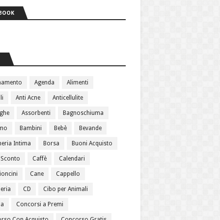
BOOK
S
namento
Agenda
Alimenti
li
Anti Acne
Anticellulite
ughe
Assorbenti
Bagnoschiuma
amo
Bambini
Bebè
Bevande
heria Intima
Borsa
Buoni Acquisto
 Sconto
Caffè
Calendari
oncini
Cane
Cappello
eria
CD
Cibo per Animali
ma
Concorsi a Premi
rso Con Acquisto
Concorso Gratis