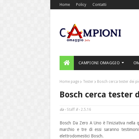
Home
Policy
Contatti
CAMPIONI OMAGGIO
O
Home page
Tester
Bosch cerca tester dei pi
Bosch cerca tester d
da -
Staff
il -
2.5.16
Bosch Da Zero A Uno è l'iniziativa nella q
marchio e tre di essi saranno testimoni
elettrodomestici Bosch.