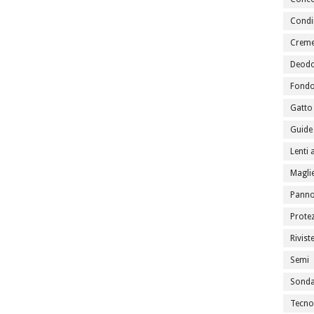
Condi
Creme
Deodo
Fondo
Gatto
Guide 
Lenti 
Maglie
Panno
Prote
Rivist
Semi
Sondag
Tecno