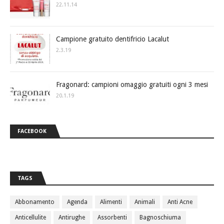
22.11.14
Campione gratuito dentifricio Lacalut
2.3.19
Fragonard: campioni omaggio gratuiti ogni 3 mesi
20.1.19
FACEBOOK
TAGS
Abbonamento
Agenda
Alimenti
Animali
Anti Acne
Anticellulite
Antirughe
Assorbenti
Bagnoschiuma