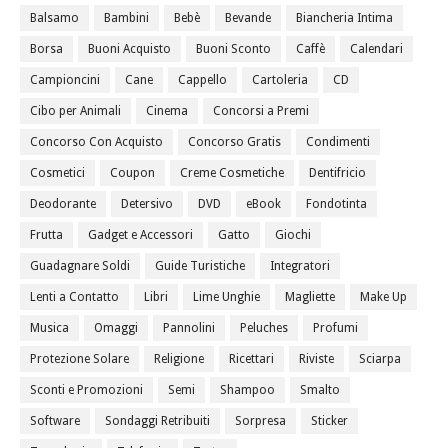
Balsamo
Bambini
Bebè
Bevande
Biancheria Intima
Borsa
Buoni Acquisto
Buoni Sconto
Caffè
Calendari
Campioncini
Cane
Cappello
Cartoleria
CD
Cibo per Animali
Cinema
Concorsi a Premi
Concorso Con Acquisto
Concorso Gratis
Condimenti
Cosmetici
Coupon
Creme Cosmetiche
Dentifricio
Deodorante
Detersivo
DVD
eBook
Fondotinta
Frutta
Gadget e Accessori
Gatto
Giochi
Guadagnare Soldi
Guide Turistiche
Integratori
Lenti a Contatto
Libri
Lime Unghie
Magliette
Make Up
Musica
Omaggi
Pannolini
Peluches
Profumi
Protezione Solare
Religione
Ricettari
Riviste
Sciarpa
Sconti e Promozioni
Semi
Shampoo
Smalto
Software
Sondaggi Retribuiti
Sorpresa
Sticker