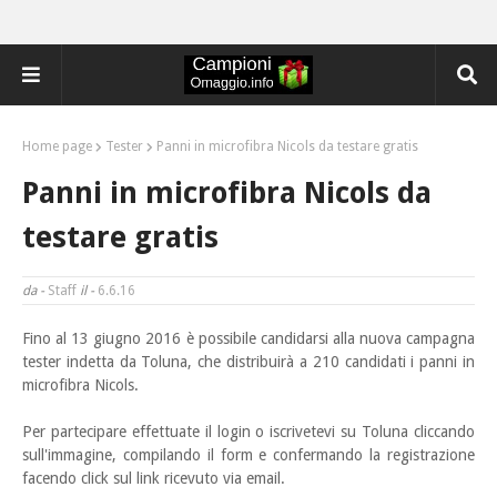
Home page
Tester
Panni in microfibra Nicols da testare gratis
Panni in microfibra Nicols da
testare gratis
da -
Staff
il -
6.6.16
Fino al 13 giugno 2016 è possibile candidarsi alla nuova campagna
tester indetta da Toluna, che distribuirà
a 210 candidati i panni in
microfibra Nicols.
Per partecipare effettuate il login o iscrivetevi su Toluna cliccando
sull'immagine, compilando il form e confermando la registrazione
facendo click sul link ricevuto via email.