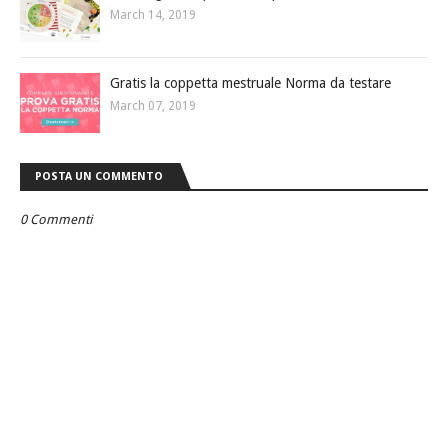
March 14, 2019
Gratis la coppetta mestruale Norma da testare
March 07, 2019
POSTA UN COMMENTO
0 Commenti