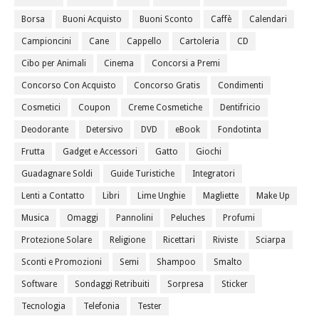
Borsa
Buoni Acquisto
Buoni Sconto
Caffè
Calendari
Campioncini
Cane
Cappello
Cartoleria
CD
Cibo per Animali
Cinema
Concorsi a Premi
Concorso Con Acquisto
Concorso Gratis
Condimenti
Cosmetici
Coupon
Creme Cosmetiche
Dentifricio
Deodorante
Detersivo
DVD
eBook
Fondotinta
Frutta
Gadget e Accessori
Gatto
Giochi
Guadagnare Soldi
Guide Turistiche
Integratori
Lenti a Contatto
Libri
Lime Unghie
Magliette
Make Up
Musica
Omaggi
Pannolini
Peluches
Profumi
Protezione Solare
Religione
Ricettari
Riviste
Sciarpa
Sconti e Promozioni
Semi
Shampoo
Smalto
Software
Sondaggi Retribuiti
Sorpresa
Sticker
Tecnologia
Telefonia
Tester