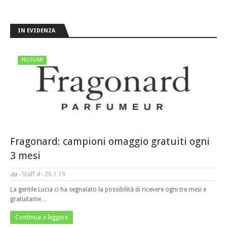
IN EVIDENZA
PROFUMI
Fragonard: campioni omaggio gratuiti ogni
3 mesi
da -
Staff
il -
20.1.19
La gentile Lucia ci ha segnalato la possibilità di ricevere ogni tre mesi e
gratuitame…
Continua a leggere