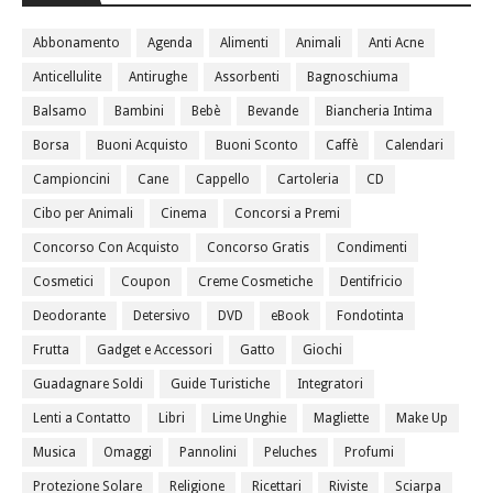
Abbonamento
Agenda
Alimenti
Animali
Anti Acne
Anticellulite
Antirughe
Assorbenti
Bagnoschiuma
Balsamo
Bambini
Bebè
Bevande
Biancheria Intima
Borsa
Buoni Acquisto
Buoni Sconto
Caffè
Calendari
Campioncini
Cane
Cappello
Cartoleria
CD
Cibo per Animali
Cinema
Concorsi a Premi
Concorso Con Acquisto
Concorso Gratis
Condimenti
Cosmetici
Coupon
Creme Cosmetiche
Dentifricio
Deodorante
Detersivo
DVD
eBook
Fondotinta
Frutta
Gadget e Accessori
Gatto
Giochi
Guadagnare Soldi
Guide Turistiche
Integratori
Lenti a Contatto
Libri
Lime Unghie
Magliette
Make Up
Musica
Omaggi
Pannolini
Peluches
Profumi
Protezione Solare
Religione
Ricettari
Riviste
Sciarpa