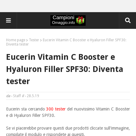
Home page
Tester
Eucerin Vitamin C Booster e Hyaluron Filler SPF30:
Diventa tester
Eucerin Vitamin C Booster e
Hyaluron Filler SPF30: Diventa
tester
da -
Staff
il -
28.5.19
Eucerin sta cercando
300 tester
del nuovissimo Vitamin C Booster
e di Hyaluron Filler SPF30.
Se vi piacerebbe provare questi due prodotti cliccate sull'immagine,
compilate il modulo e rispondete ai quesiti.