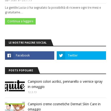
da -
Staff
il -
20.1.19
La gentile Lucia ci ha segnalato la possibilità di ricevere ogni tre mesi e
gratuitame…
Continua a leggere
LE NOSTRE PAGINE SOCIAL
POSTS POPOLARI
Campioni colori acrilici, pennarello o vernice spray
in omaggio
12.3.13
Campioni creme cosmetiche Dermat Skin Care in
omaggio