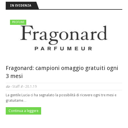
IN EVIDENZA
PROFUMI
Fragonard: campioni omaggio gratuiti ogni
3 mesi
da -
Staff
il -
20.1.19
La gentile Lucia ci ha segnalato la possibilità di ricevere ogni tre mesi e
gratuitame…
Continua a leggere