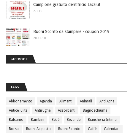
Campione gratuito dentifricio Lacalut
2.3.19
Buoni Sconto da stampare - coupon 2019
20.12.18
FACEBOOK
TAGS
Abbonamento
Agenda
Alimenti
Animali
Anti Acne
Anticellulite
Antirughe
Assorbenti
Bagnoschiuma
Balsamo
Bambini
Bebè
Bevande
Biancheria Intima
Borsa
Buoni Acquisto
Buoni Sconto
Caffè
Calendari