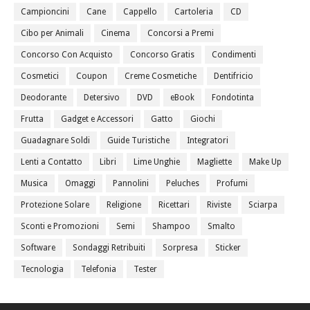
Campioncini
Cane
Cappello
Cartoleria
CD
Cibo per Animali
Cinema
Concorsi a Premi
Concorso Con Acquisto
Concorso Gratis
Condimenti
Cosmetici
Coupon
Creme Cosmetiche
Dentifricio
Deodorante
Detersivo
DVD
eBook
Fondotinta
Frutta
Gadget e Accessori
Gatto
Giochi
Guadagnare Soldi
Guide Turistiche
Integratori
Lenti a Contatto
Libri
Lime Unghie
Magliette
Make Up
Musica
Omaggi
Pannolini
Peluches
Profumi
Protezione Solare
Religione
Ricettari
Riviste
Sciarpa
Sconti e Promozioni
Semi
Shampoo
Smalto
Software
Sondaggi Retribuiti
Sorpresa
Sticker
Tecnologia
Telefonia
Tester